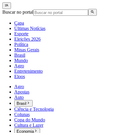
Buscar no portal
Capa
Últimas Notícias
Esporte
Eleições 2026
Política
Minas Gerais
Brasil
Mundo
Agro
Entretenimento
Eloos
Agro
Apostas
Auto
Brasil
Ciência e Tecnologia
Colunas
Copa do Mundo
Cultura e Lazer
Economia