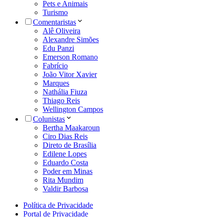
Pets e Animais
Turismo
Comentaristas
Alê Oliveira
Alexandre Simões
Edu Panzi
Emerson Romano
Fabrício
João Vitor Xavier
Marques
Nathália Fiuza
Thiago Reis
Wellington Campos
Colunistas
Bertha Maakaroun
Ciro Dias Reis
Direto de Brasília
Edilene Lopes
Eduardo Costa
Poder em Minas
Rita Mundim
Valdir Barbosa
Política de Privacidade
Portal de Privacidade