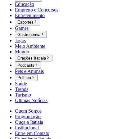
Educação
Emprego e Concursos
Entretenimento
Esportes
Games
Gastronomia
Jogos
Meio Ambiente
Mundo
Orações Itatiaia
Podcasts
Pets e Animais
Política
Saúde
Trends
Turismo
Últimas Notícias
Quem Somos
Programação
Ouça a Itatiaia
Institucional
Entre em Contato
Expediente Itatiaia