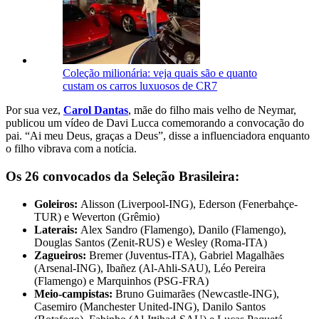
Coleção milionária: veja quais são e quanto
custam os carros luxuosos de CR7
Por sua vez,
Carol Dantas
, mãe do filho mais velho de Neymar,
publicou um vídeo de Davi Lucca comemorando a convocação do
pai. “Ai meu Deus, graças a Deus”, disse a influenciadora enquanto
o filho vibrava com a notícia.
Os 26 convocados da Seleção Brasileira:
Goleiros:
Alisson (Liverpool-ING), Ederson (Fenerbahçe-
TUR) e Weverton (Grêmio)
Laterais:
Alex Sandro (Flamengo), Danilo (Flamengo),
Douglas Santos (Zenit-RUS) e Wesley (Roma-ITA)
Zagueiros:
Bremer (Juventus-ITA), Gabriel Magalhães
(Arsenal-ING), Ibañez (Al-Ahli-SAU), Léo Pereira
(Flamengo) e Marquinhos (PSG-FRA)
Meio-campistas:
Bruno Guimarães (Newcastle-ING),
Casemiro (Manchester United-ING), Danilo Santos