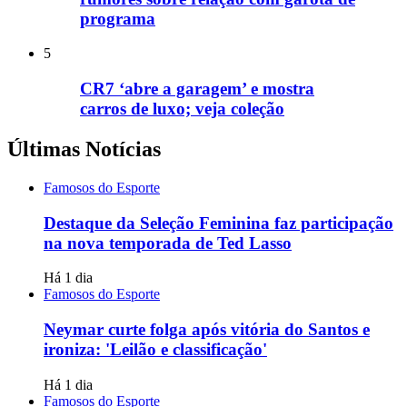
programa
5
CR7 ‘abre a garagem’ e mostra
carros de luxo; veja coleção
Últimas Notícias
Famosos do Esporte
Destaque da Seleção Feminina faz participação
na nova temporada de Ted Lasso
Há 1 dia
Famosos do Esporte
Neymar curte folga após vitória do Santos e
ironiza: 'Leilão e classificação'
Há 1 dia
Famosos do Esporte