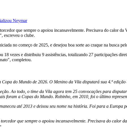
ializou Neymar
o torcedor que sempre o apoiou incansavelmente. Precisava do calor da 
", escreveu o clube.
iciada no começo de 2025, e desejou boa sorte ao craque na busca pe
18 vezes e distribuiu 9 assistências, totalizando 27 participações dir
onato", completou.
na Copa do Mundo de 2026. O Menino da Vila disputará sua 4.ª edição 
eleção. Ao todo, o time da Vila agora tem 25 convocações para disput
mais foram a Copas do Mundo. Robinho, em 2010, foi o último represent
maneceu até 2013 e deixou seu nome na história. Foi para a Europa p
 torcedor que sempre o apoiou incansavelmente. Precisava do calor da 
e.