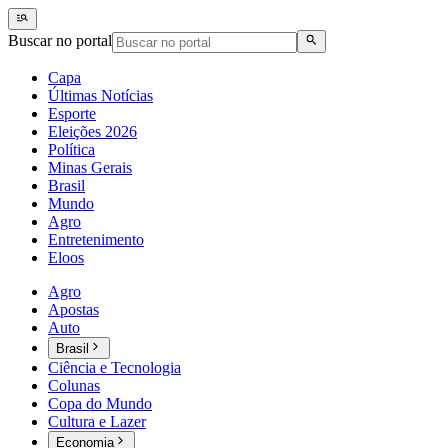
Buscar no portal
Capa
Últimas Notícias
Esporte
Eleições 2026
Política
Minas Gerais
Brasil
Mundo
Agro
Entretenimento
Eloos
Agro
Apostas
Auto
Brasil
Ciência e Tecnologia
Colunas
Copa do Mundo
Cultura e Lazer
Economia