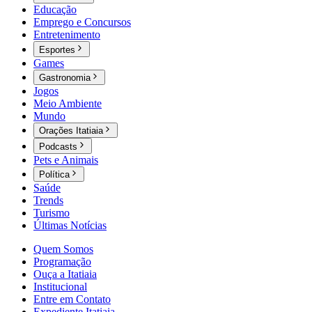
Educação
Emprego e Concursos
Entretenimento
Esportes
Games
Gastronomia
Jogos
Meio Ambiente
Mundo
Orações Itatiaia
Podcasts
Pets e Animais
Política
Saúde
Trends
Turismo
Últimas Notícias
Quem Somos
Programação
Ouça a Itatiaia
Institucional
Entre em Contato
Expediente Itatiaia