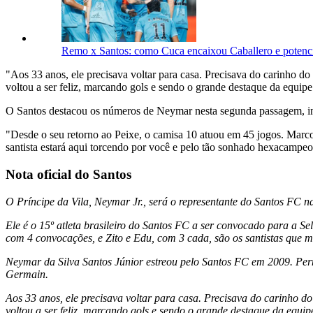
Remo x Santos: como Cuca encaixou Caballero e potenc
"Aos 33 anos, ele precisava voltar para casa. Precisava do carinho d
voltou a ser feliz, marcando gols e sendo o grande destaque da equipe
O Santos destacou os números de Neymar nesta segunda passagem, in
"Desde o seu retorno ao Peixe, o camisa 10 atuou em 45 jogos. Marcou 
santista estará aqui torcendo por você e pelo tão sonhado hexacampe
Nota oficial do Santos
O Príncipe da Vila, Neymar Jr., será o representante do Santos FC 
Ele é o 15º atleta brasileiro do Santos FC a ser convocado para a S
com 4 convocações, e Zito e Edu, com 3 cada, são os santistas que 
Neymar da Silva Santos Júnior estreou pelo Santos FC em 2009. Per
Germain.
Aos 33 anos, ele precisava voltar para casa. Precisava do carinho do
voltou a ser feliz, marcando gols e sendo o grande destaque da equip