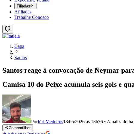
Filiadas
Afiliadas
Trabalhe Conosco
Capa
Santos
Santos reage à convocação de Neymar para
Camisa 10 do Peixe acumula seis gols e qu
Por
Iúri Medeiros
18/05/2026 às 18h36
•
Atualizado
há
Compartilhar