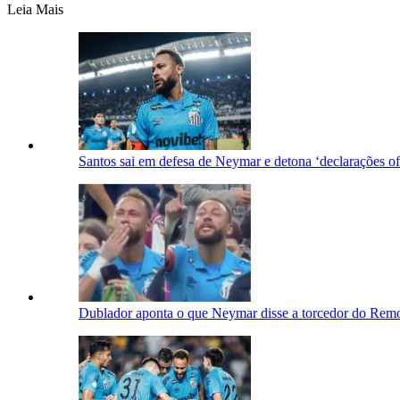
Leia Mais
Santos sai em defesa de Neymar e detona ‘declarações o
Dublador aponta o que Neymar disse a torcedor do Remo