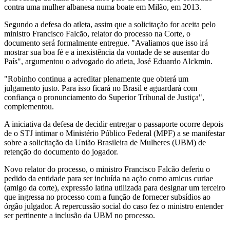
contra uma mulher albanesa numa boate em Milão, em 2013.
Segundo a defesa do atleta, assim que a solicitação for aceita pelo
ministro Francisco Falcão, relator do processo na Corte, o
documento será formalmente entregue. "Avaliamos que isso irá
mostrar sua boa fé e a inexistência da vontade de se ausentar do
País", argumentou o advogado do atleta, José Eduardo Alckmin.
"Robinho continua a acreditar plenamente que obterá um
julgamento justo. Para isso ficará no Brasil e aguardará com
confiança o pronunciamento do Superior Tribunal de Justiça",
complementou.
A iniciativa da defesa de decidir entregar o passaporte ocorre depois
de o STJ intimar o Ministério Público Federal (MPF) a se manifestar
sobre a solicitação da União Brasileira de Mulheres (UBM) de
retenção do documento do jogador.
Novo relator do processo, o ministro Francisco Falcão deferiu o
pedido da entidade para ser incluída na ação como amicus curiae
(amigo da corte), expressão latina utilizada para designar um terceiro
que ingressa no processo com a função de fornecer subsídios ao
órgão julgador. A repercussão social do caso fez o ministro entender
ser pertinente a inclusão da UBM no processo.