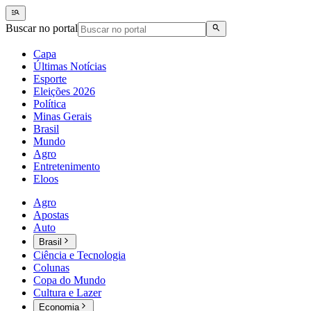
Buscar no portal
Capa
Últimas Notícias
Esporte
Eleições 2026
Política
Minas Gerais
Brasil
Mundo
Agro
Entretenimento
Eloos
Agro
Apostas
Auto
Brasil
Ciência e Tecnologia
Colunas
Copa do Mundo
Cultura e Lazer
Economia