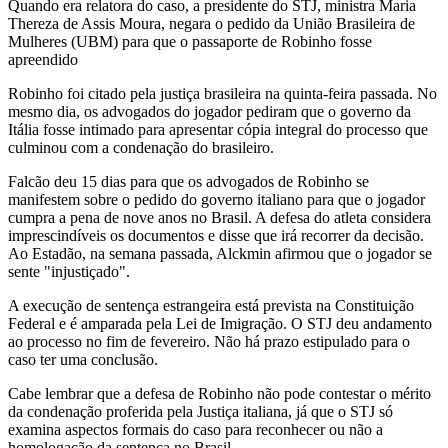
Quando era relatora do caso, a presidente do STJ, ministra Maria
Thereza de Assis Moura, negara o pedido da União Brasileira de
Mulheres (UBM) para que o passaporte de Robinho fosse
apreendido
Robinho foi citado pela justiça brasileira na quinta-feira passada. No
mesmo dia, os advogados do jogador pediram que o governo da
Itália fosse intimado para apresentar cópia integral do processo que
culminou com a condenação do brasileiro.
Falcão deu 15 dias para que os advogados de Robinho se
manifestem sobre o pedido do governo italiano para que o jogador
cumpra a pena de nove anos no Brasil. A defesa do atleta considera
imprescindíveis os documentos e disse que irá recorrer da decisão.
Ao Estadão, na semana passada, Alckmin afirmou que o jogador se
sente "injustiçado".
A execução de sentença estrangeira está prevista na Constituição
Federal e é amparada pela Lei de Imigração. O STJ deu andamento
ao processo no fim de fevereiro. Não há prazo estipulado para o
caso ter uma conclusão.
Cabe lembrar que a defesa de Robinho não pode contestar o mérito
da condenação proferida pela Justiça italiana, já que o STJ só
examina aspectos formais do caso para reconhecer ou não a
homologação da sentença no Brasil.