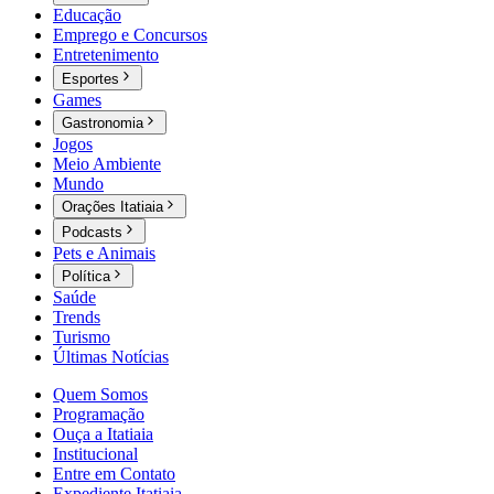
Educação
Emprego e Concursos
Entretenimento
Esportes
Games
Gastronomia
Jogos
Meio Ambiente
Mundo
Orações Itatiaia
Podcasts
Pets e Animais
Política
Saúde
Trends
Turismo
Últimas Notícias
Quem Somos
Programação
Ouça a Itatiaia
Institucional
Entre em Contato
Expediente Itatiaia