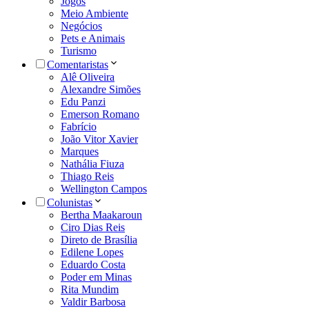
Jogos
Meio Ambiente
Negócios
Pets e Animais
Turismo
Comentaristas
Alê Oliveira
Alexandre Simões
Edu Panzi
Emerson Romano
Fabrício
João Vitor Xavier
Marques
Nathália Fiuza
Thiago Reis
Wellington Campos
Colunistas
Bertha Maakaroun
Ciro Dias Reis
Direto de Brasília
Edilene Lopes
Eduardo Costa
Poder em Minas
Rita Mundim
Valdir Barbosa