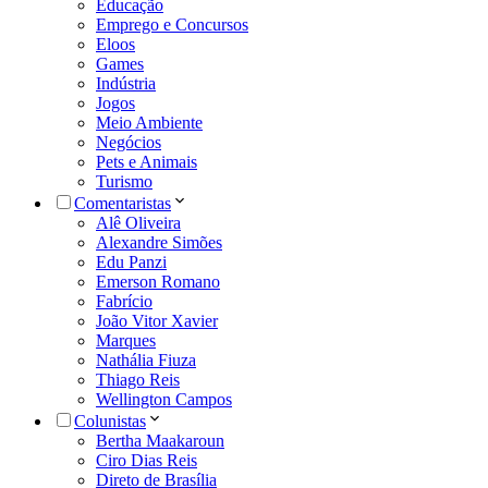
Educação
Emprego e Concursos
Eloos
Games
Indústria
Jogos
Meio Ambiente
Negócios
Pets e Animais
Turismo
Comentaristas
Alê Oliveira
Alexandre Simões
Edu Panzi
Emerson Romano
Fabrício
João Vitor Xavier
Marques
Nathália Fiuza
Thiago Reis
Wellington Campos
Colunistas
Bertha Maakaroun
Ciro Dias Reis
Direto de Brasília