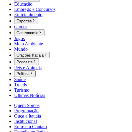
Educação
Emprego e Concursos
Entretenimento
Esportes
Games
Gastronomia
Jogos
Meio Ambiente
Mundo
Orações Itatiaia
Podcasts
Pets e Animais
Política
Saúde
Trends
Turismo
Últimas Notícias
Quem Somos
Programação
Ouça a Itatiaia
Institucional
Entre em Contato
Expediente Itatiaia