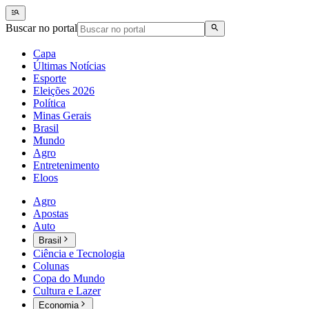
Buscar no portal
Capa
Últimas Notícias
Esporte
Eleições 2026
Política
Minas Gerais
Brasil
Mundo
Agro
Entretenimento
Eloos
Agro
Apostas
Auto
Brasil
Ciência e Tecnologia
Colunas
Copa do Mundo
Cultura e Lazer
Economia