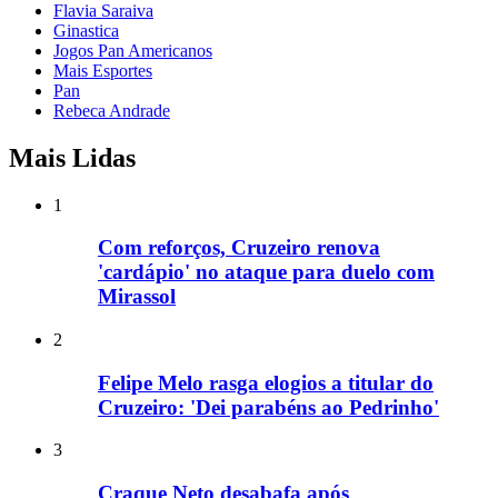
Flavia Saraiva
Ginastica
Jogos Pan Americanos
Mais Esportes
Pan
Rebeca Andrade
Mais Lidas
1
Com reforços, Cruzeiro renova
'cardápio' no ataque para duelo com
Mirassol
2
Felipe Melo rasga elogios a titular do
Cruzeiro: 'Dei parabéns ao Pedrinho'
3
Craque Neto desabafa após