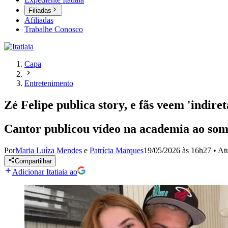
Filiadas
Afiliadas
Trabalhe Conosco
Capa
Entretenimento
Zé Felipe publica story, e fãs veem 'indire
Cantor publicou vídeo na academia ao so
Por
Maria Luíza Mendes
e
Patrícia Marques
19/05/2026 às 16h27
•
At
Compartilhar
Adicionar Itatiaia ao