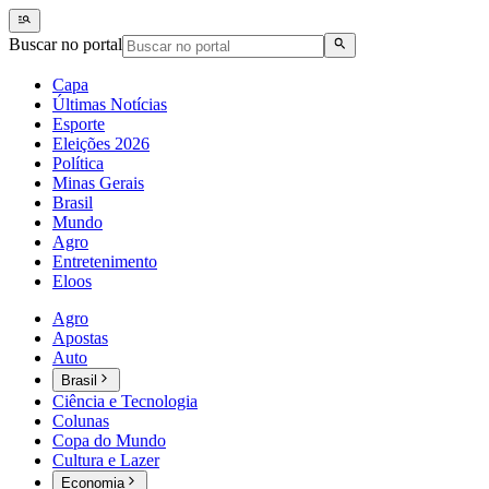
Buscar no portal
Capa
Últimas Notícias
Esporte
Eleições 2026
Política
Minas Gerais
Brasil
Mundo
Agro
Entretenimento
Eloos
Agro
Apostas
Auto
Brasil
Ciência e Tecnologia
Colunas
Copa do Mundo
Cultura e Lazer
Economia