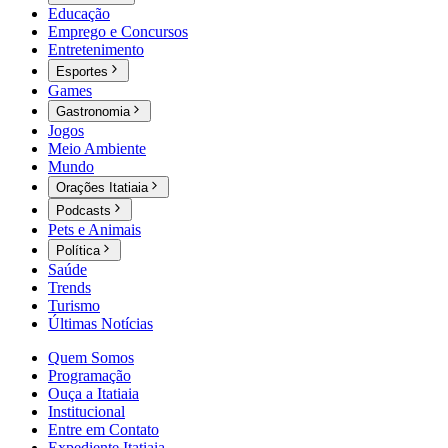
Educação
Emprego e Concursos
Entretenimento
Esportes
Games
Gastronomia
Jogos
Meio Ambiente
Mundo
Orações Itatiaia
Podcasts
Pets e Animais
Política
Saúde
Trends
Turismo
Últimas Notícias
Quem Somos
Programação
Ouça a Itatiaia
Institucional
Entre em Contato
Expediente Itatiaia