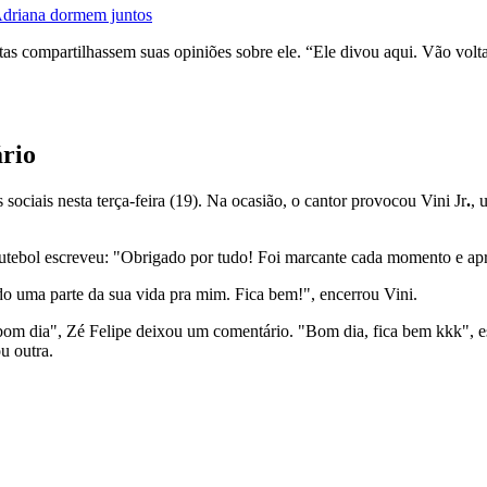
driana dormem juntos
utas compartilhassem suas opiniões sobre ele. “Ele divou aqui. Vão vol
ário
sociais nesta terça-feira (19). Na ocasião, o cantor provocou Vini Jr
.
, 
utebol escreveu: "Obrigado por tudo! Foi marcante cada momento e apr
do uma parte da sua vida pra mim. Fica bem!", encerrou Vini.
bom dia", Zé Felipe deixou um comentário. "Bom dia, fica bem kkk", e
u outra.