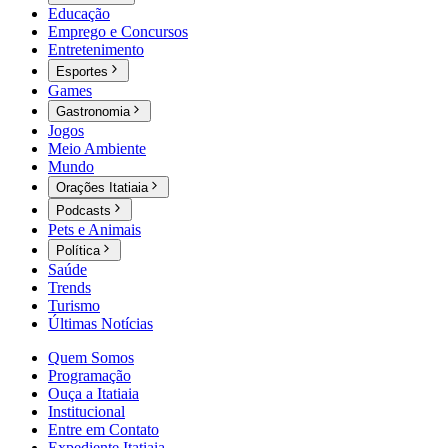
Educação
Emprego e Concursos
Entretenimento
Esportes
Games
Gastronomia
Jogos
Meio Ambiente
Mundo
Orações Itatiaia
Podcasts
Pets e Animais
Política
Saúde
Trends
Turismo
Últimas Notícias
Quem Somos
Programação
Ouça a Itatiaia
Institucional
Entre em Contato
Expediente Itatiaia