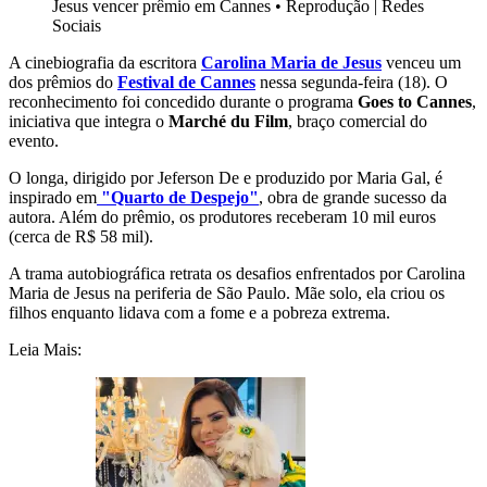
Jesus vencer prêmio em Cannes
•
Reprodução | Redes
Sociais
A cinebiografia da escritora
Carolina Maria de Jesus
venceu um
dos prêmios do
Festival de Cannes
nessa segunda-feira (18). O
reconhecimento foi concedido durante o programa
Goes to Cannes
,
iniciativa que integra o
Marché du Film
, braço comercial do
evento.
O longa, dirigido por Jeferson De e produzido por Maria Gal, é
inspirado em
"Quarto de Despejo"
, obra de grande sucesso da
autora. Além do prêmio, os produtores receberam 10 mil euros
(cerca de R$ 58 mil).
A trama autobiográfica retrata os desafios enfrentados por Carolina
Maria de Jesus na periferia de São Paulo. Mãe solo, ela criou os
filhos enquanto lidava com a fome e a pobreza extrema.
Leia Mais: