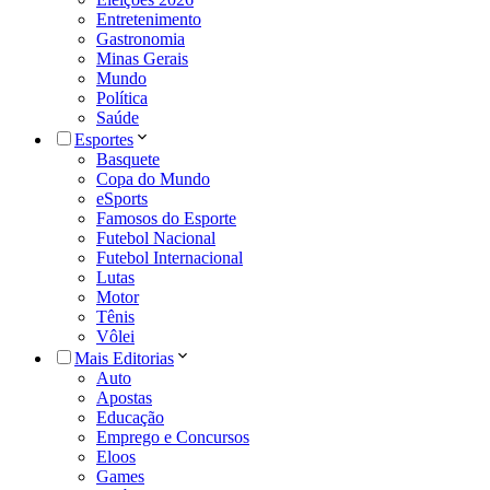
Entretenimento
Gastronomia
Minas Gerais
Mundo
Política
Saúde
Esportes
Basquete
Copa do Mundo
eSports
Famosos do Esporte
Futebol Nacional
Futebol Internacional
Lutas
Motor
Tênis
Vôlei
Mais Editorias
Auto
Apostas
Educação
Emprego e Concursos
Eloos
Games