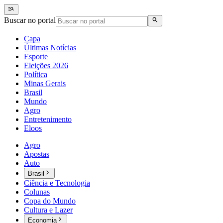
Buscar no portal
Capa
Últimas Notícias
Esporte
Eleições 2026
Política
Minas Gerais
Brasil
Mundo
Agro
Entretenimento
Eloos
Agro
Apostas
Auto
Brasil
Ciência e Tecnologia
Colunas
Copa do Mundo
Cultura e Lazer
Economia