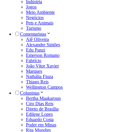
Indústria
Jogos
Meio Ambiente
Negócios
Pets e Animais
Turismo
Comentaristas
Alê Oliveira
Alexandre Simões
Edu Panzi
Emerson Romano
Fabrício
João Vitor Xavier
Marques
Nathália Fiuza
Thiago Reis
Wellington Campos
Colunistas
Bertha Maakaroun
Ciro Dias Reis
Direto de Brasília
Edilene Lopes
Eduardo Costa
Poder em Minas
Rita Mundim