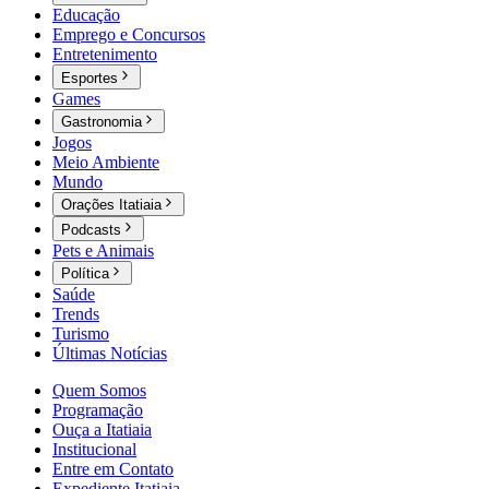
Educação
Emprego e Concursos
Entretenimento
Esportes
Games
Gastronomia
Jogos
Meio Ambiente
Mundo
Orações Itatiaia
Podcasts
Pets e Animais
Política
Saúde
Trends
Turismo
Últimas Notícias
Quem Somos
Programação
Ouça a Itatiaia
Institucional
Entre em Contato
Expediente Itatiaia