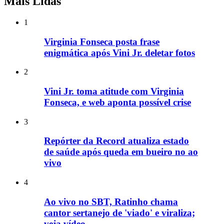
Mais Lidas
1
Virginia Fonseca posta frase
enigmática após Vini Jr. deletar fotos
2
Vini Jr. toma atitude com Virginia
Fonseca, e web aponta possível crise
3
Repórter da Record atualiza estado
de saúde após queda em bueiro no ao
vivo
4
Ao vivo no SBT, Ratinho chama
cantor sertanejo de 'viado' e viraliza;
veja vídeo