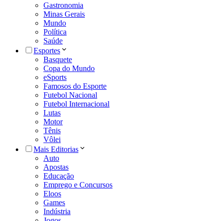
Gastronomia
Minas Gerais
Mundo
Política
Saúde
Esportes
Basquete
Copa do Mundo
eSports
Famosos do Esporte
Futebol Nacional
Futebol Internacional
Lutas
Motor
Tênis
Vôlei
Mais Editorias
Auto
Apostas
Educação
Emprego e Concursos
Eloos
Games
Indústria
Jogos