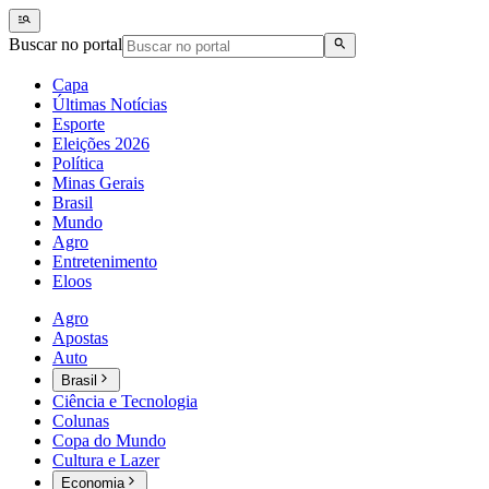
Buscar no portal
Capa
Últimas Notícias
Esporte
Eleições 2026
Política
Minas Gerais
Brasil
Mundo
Agro
Entretenimento
Eloos
Agro
Apostas
Auto
Brasil
Ciência e Tecnologia
Colunas
Copa do Mundo
Cultura e Lazer
Economia