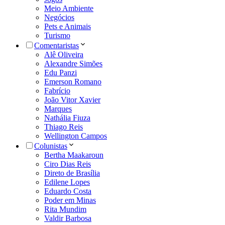
Meio Ambiente
Negócios
Pets e Animais
Turismo
Comentaristas
Alê Oliveira
Alexandre Simões
Edu Panzi
Emerson Romano
Fabrício
João Vitor Xavier
Marques
Nathália Fiuza
Thiago Reis
Wellington Campos
Colunistas
Bertha Maakaroun
Ciro Dias Reis
Direto de Brasília
Edilene Lopes
Eduardo Costa
Poder em Minas
Rita Mundim
Valdir Barbosa