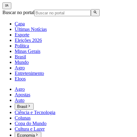
Buscar no portal
Capa
Últimas Notícias
Esporte
Eleições 2026
Política
Minas Gerais
Brasil
Mundo
Agro
Entretenimento
Eloos
Agro
Apostas
Auto
Brasil
Ciência e Tecnologia
Colunas
Copa do Mundo
Cultura e Lazer
Economia