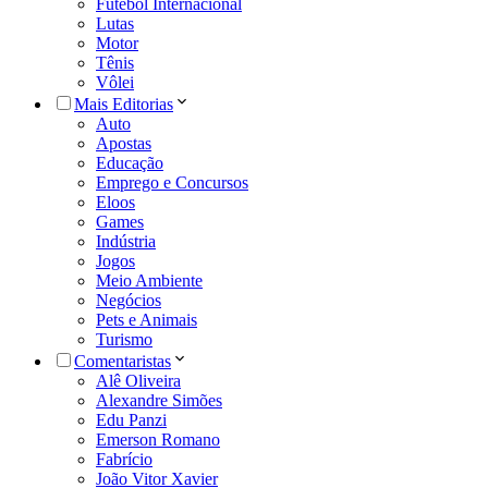
Futebol Internacional
Lutas
Motor
Tênis
Vôlei
Mais Editorias
Auto
Apostas
Educação
Emprego e Concursos
Eloos
Games
Indústria
Jogos
Meio Ambiente
Negócios
Pets e Animais
Turismo
Comentaristas
Alê Oliveira
Alexandre Simões
Edu Panzi
Emerson Romano
Fabrício
João Vitor Xavier