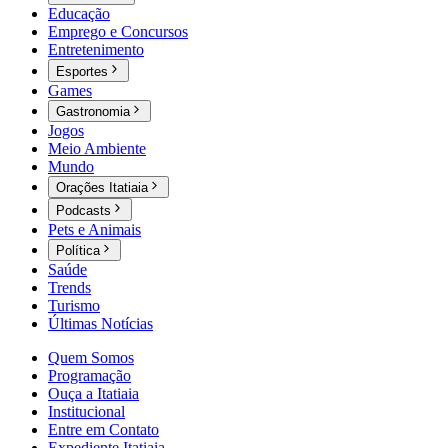
Educação
Emprego e Concursos
Entretenimento
Esportes
Games
Gastronomia
Jogos
Meio Ambiente
Mundo
Orações Itatiaia
Podcasts
Pets e Animais
Política
Saúde
Trends
Turismo
Últimas Notícias
Quem Somos
Programação
Ouça a Itatiaia
Institucional
Entre em Contato
Expediente Itatiaia