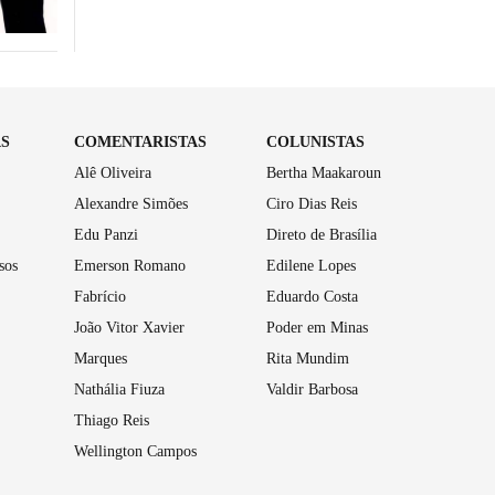
AS
COMENTARISTAS
COLUNISTAS
Alê Oliveira
Bertha Maakaroun
Alexandre Simões
Ciro Dias Reis
Edu Panzi
Direto de Brasília
sos
Emerson Romano
Edilene Lopes
Fabrício
Eduardo Costa
João Vitor Xavier
Poder em Minas
Marques
Rita Mundim
Nathália Fiuza
Valdir Barbosa
Thiago Reis
Wellington Campos