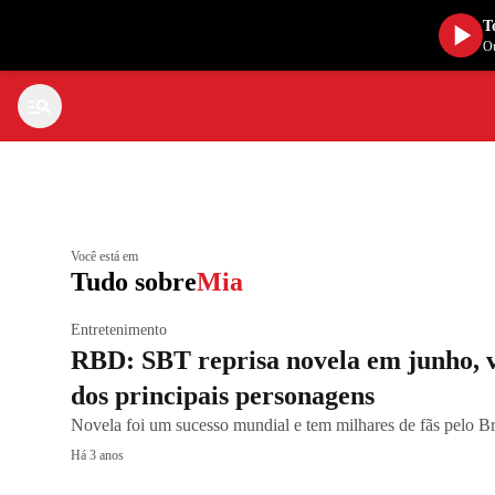
T
Ou
Você está em
Tudo sobre
Mia
Entretenimento
RBD: SBT reprisa novela em junho, v
dos principais personagens
Novela foi um sucesso mundial e tem milhares de fãs pelo Br
Há 3 anos