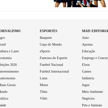
JORNALISMO
ESPORTES
MAIS EDITORI
gro
Basquete
Auto
rasil
Copa do Mundo
Apostas
ultura e Lazer
eSports
Educação
conomia
Famosos do Esporte
Emprego e Concur
leições 2026
Futebol Nacional
Eloos
ntretenimento
Futebol Internacional
Games
astronomia
Lutas
Indústria
inas Gerais
Motor
Jogos
undo
Tênis
Meio Ambiente
olítica
Vôlei
Negócios
aúde
Pets e Animais