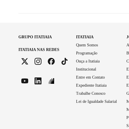
GRUPO ITATIAIA
ITATIAIA
Quem Somos
A
ITATIAIA NAS REDES
Programação
B
Ouça a Itatiaia
C
Institucional
E
Entre em Contato
E
Expediente Itatiaia
E
Trabalhe Conosco
G
Lei de Igualdade Salarial
M
M
P
S