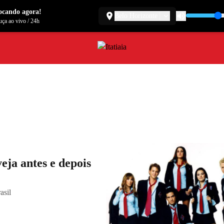
ocando agora!
Belo Horizonte
ça ao vivo
/
24h
eja antes e depois
asil