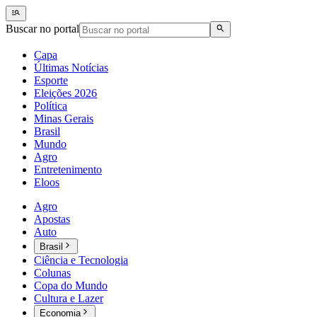
Buscar no portal
Capa
Últimas Notícias
Esporte
Eleições 2026
Política
Minas Gerais
Brasil
Mundo
Agro
Entretenimento
Eloos
Agro
Apostas
Auto
Brasil
Ciência e Tecnologia
Colunas
Copa do Mundo
Cultura e Lazer
Economia