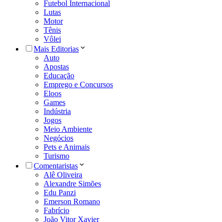
Futebol Internacional
Lutas
Motor
Tênis
Vôlei
Mais Editorias
Auto
Apostas
Educação
Emprego e Concursos
Eloos
Games
Indústria
Jogos
Meio Ambiente
Negócios
Pets e Animais
Turismo
Comentaristas
Alê Oliveira
Alexandre Simões
Edu Panzi
Emerson Romano
Fabrício
João Vitor Xavier