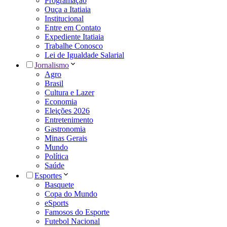
Programação
Ouça a Itatiaia
Institucional
Entre em Contato
Expediente Itatiaia
Trabalhe Conosco
Lei de Igualdade Salarial
Jornalismo
Agro
Brasil
Cultura e Lazer
Economia
Eleições 2026
Entretenimento
Gastronomia
Minas Gerais
Mundo
Política
Saúde
Esportes
Basquete
Copa do Mundo
eSports
Famosos do Esporte
Futebol Nacional