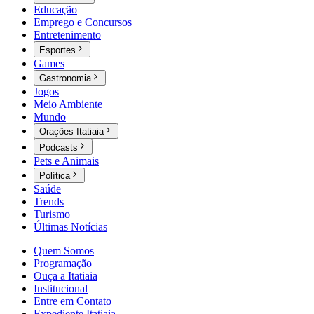
Educação
Emprego e Concursos
Entretenimento
Esportes
Games
Gastronomia
Jogos
Meio Ambiente
Mundo
Orações Itatiaia
Podcasts
Pets e Animais
Política
Saúde
Trends
Turismo
Últimas Notícias
Quem Somos
Programação
Ouça a Itatiaia
Institucional
Entre em Contato
Expediente Itatiaia