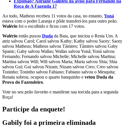
Expulsão? Adriane Galisteu dá aviso para Fernando na
Roça de A Fazenda 17
Ao todo, Matheus recebeu 11 votos da casa, no entanto,
Yoná
estava com o poder Laranja e pôde transferi-los para outro peão.
Walério
foi o escolhido e ficou com 17 votos.
Walério
então puxou
Duda
da Baia, que iniciou o Resta Um. A
atriz salvou Carol; Carol salvou Kathy; Kathy salvou Saory; Saory
salvou Matheus; Matheus salvou Tàmires; Tàmires salvou Gaby
Spanic; Gaby salvou Wallas; Wallas salvou Yoná; Yoná salvou
Fernando; Fernando salvou Michelle; Michelle salvou Martina;
Martina salvou Will; Will salvou Maria; Maria salvou Shia; Shia
salvou Gui; Gui salvou Nizam; Nizam salvou Creo; Creo salvou
Toninho; Toninho salvou Fabiano; Fabiano salvou o Mesquita;
Renata sobrou, ocupou o quarto banquinho e
vetou Duda da
Prova do Fazendeiro
.
Vote no seu peão favorito e manifeste sua torcida para a segunda
Roça!
Participe da enquete!
Gabily foi a primeira eliminada