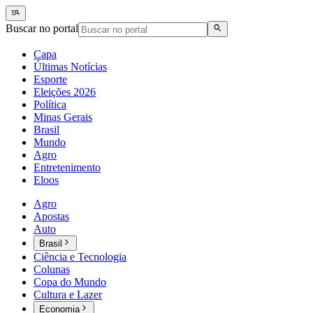
Buscar no portal
Capa
Últimas Notícias
Esporte
Eleições 2026
Política
Minas Gerais
Brasil
Mundo
Agro
Entretenimento
Eloos
Agro
Apostas
Auto
Brasil
Ciência e Tecnologia
Colunas
Copa do Mundo
Cultura e Lazer
Economia