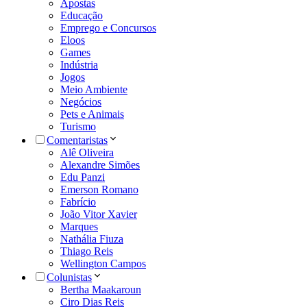
Apostas
Educação
Emprego e Concursos
Eloos
Games
Indústria
Jogos
Meio Ambiente
Negócios
Pets e Animais
Turismo
Comentaristas
Alê Oliveira
Alexandre Simões
Edu Panzi
Emerson Romano
Fabrício
João Vitor Xavier
Marques
Nathália Fiuza
Thiago Reis
Wellington Campos
Colunistas
Bertha Maakaroun
Ciro Dias Reis