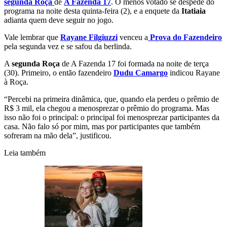
segunda Roça
de
A Fazenda 17
. O menos votado se despede do
programa na noite desta quinta-feira (2), e a enquete da
Itatiaia
adianta quem deve seguir no jogo.
Vale lembrar que
Rayane Filgiuzzi
venceu a
Prova do Fazendeiro
pela segunda vez e se safou da berlinda.
A
segunda Roça
de A Fazenda 17 foi formada na noite de terça
(30). Primeiro, o então fazendeiro
Dudu Camargo
indicou Rayane
à Roça.
“Percebi na primeira dinâmica, que, quando ela perdeu o prêmio de
R$ 3 mil, ela chegou a menosprezar o prêmio do programa. Mas
isso não foi o principal: o principal foi menosprezar participantes da
casa. Não falo só por mim, mas por participantes que também
sofreram na mão dela”, justificou.
Leia também