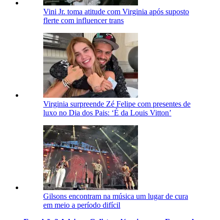
Vini Jr. toma atitude com Virginia após suposto
flerte com influencer trans
Virginia surpreende Zé Felipe com presentes de
luxo no Dia dos Pais: ‘É da Louis Vitton’
Gilsons encontram na música um lugar de cura
em meio a período difícil