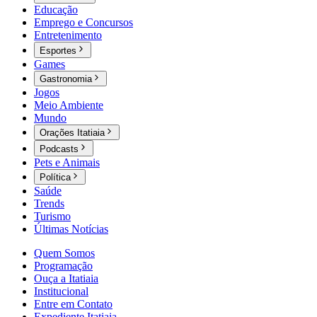
Educação
Emprego e Concursos
Entretenimento
Esportes
Games
Gastronomia
Jogos
Meio Ambiente
Mundo
Orações Itatiaia
Podcasts
Pets e Animais
Política
Saúde
Trends
Turismo
Últimas Notícias
Quem Somos
Programação
Ouça a Itatiaia
Institucional
Entre em Contato
Expediente Itatiaia