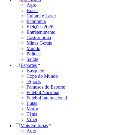
Agro
Brasil
Cultura e Lazer
Economia
Eleições 2026
Entretenimento
Gastronomia
Minas Gerais
Mundo
Política
Saúde
Esportes
Basquete
Copa do Mundo
eSports
Famosos do Esporte
Futebol Nacional
Futebol Internacional
Lutas
Motor
Tênis
Vôlei
Mais Editorias
Auto