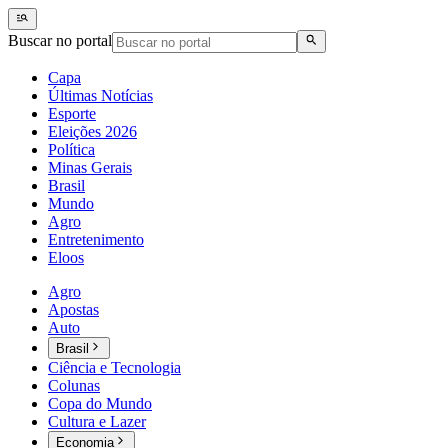
Buscar no portal
Capa
Últimas Notícias
Esporte
Eleições 2026
Política
Minas Gerais
Brasil
Mundo
Agro
Entretenimento
Eloos
Agro
Apostas
Auto
Brasil
Ciência e Tecnologia
Colunas
Copa do Mundo
Cultura e Lazer
Economia