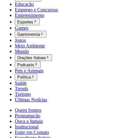
Educação
Emprego e Concursos
Entretenimento
Esportes
Games
Gastronomia
Jogos
Meio Ambiente
Mundo
Orações Itatiaia
Podcasts
Pets e Animais
Política
Saúde
Trends
Turismo
Últimas Notícias
Quem Somos
Programação
Ouça a Itatiaia
Institucional
Entre em Contato
Expediente Itatiaia