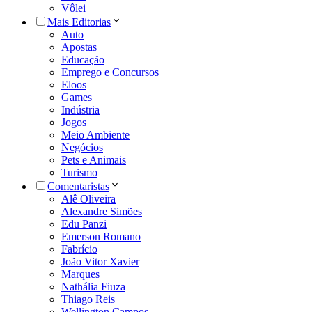
Vôlei
Mais Editorias
Auto
Apostas
Educação
Emprego e Concursos
Eloos
Games
Indústria
Jogos
Meio Ambiente
Negócios
Pets e Animais
Turismo
Comentaristas
Alê Oliveira
Alexandre Simões
Edu Panzi
Emerson Romano
Fabrício
João Vitor Xavier
Marques
Nathália Fiuza
Thiago Reis
Wellington Campos