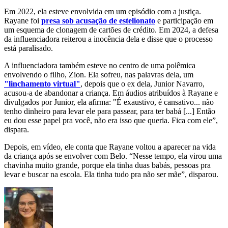
Em 2022, ela esteve envolvida em um episódio com a justiça.
Rayane foi
presa sob acusação de estelionato
e participação em
um esquema de clonagem de cartões de crédito. Em 2024, a defesa
da influenciadora reiterou a inocência dela e disse que o processo
está paralisado.
A influenciadora também esteve no centro de uma polêmica
envolvendo o filho, Zion. Ela sofreu, nas palavras dela, um
"linchamento virtual"
, depois que o ex dela, Junior Navarro,
acusou-a de abandonar a criança. Em áudios atribuídos à Rayane e
divulgados por Junior, ela afirma: "É exaustivo, é cansativo... não
tenho dinheiro para levar ele para passear, para ter babá [...] Então
eu dou esse papel pra você, não era isso que queria. Fica com ele”,
dispara.
Depois, em vídeo, ele conta que Rayane voltou a aparecer na vida
da criança após se envolver com Belo. “Nesse tempo, ela virou uma
chavinha muito grande, porque ela tinha duas babás, pessoas pra
levar e buscar na escola. Ela tinha tudo pra não ser mãe”, disparou.