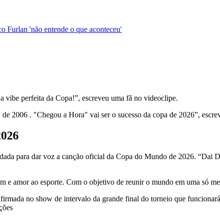
o Furlan 'não entende o que aconteceu'
a vibe perfeita da Copa!”, escreveu uma fã no videoclipe.
de 2006 . "Chegou a Hora" vai ser o sucesso da copa de 2026”, escrev
2026
ada para dar voz a canção oficial da Copa do Mundo de 2026. “Dai Dai”
gem e amor ao esporte. Com o objetivo de reunir o mundo em uma só mel
onfirmada no show de intervalo da grande final do torneio que funcion
ções