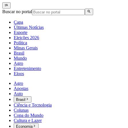
Buscar no portal
Capa
Últimas Notícias
Esporte
Eleições 2026
Política
Minas Gerais
Brasil
Mundo
Agro
Entretenimento
Eloos
Agro
Apostas
Auto
Brasil
Ciência e Tecnologia
Colunas
Copa do Mundo
Cultura e Lazer
Economia