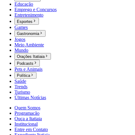
Educação
Emprego e Concursos
Entretenimento
Esportes
Games
Gastronomia
Jogos
Meio Ambiente
Mundo
Orações Itatiaia
Podcasts
Pets e Animais
Política
Saúde
Trends
Turismo
Últimas Notícias
Quem Somos
Programação
Ouça a Itatiaia
Institucional
Entre em Contato
Expediente Itatiaia