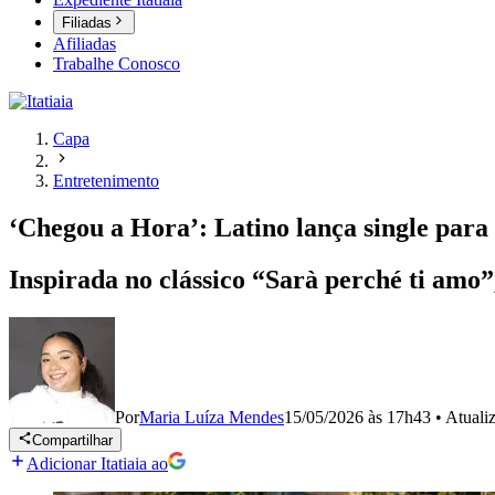
Filiadas
Afiliadas
Trabalhe Conosco
Capa
Entretenimento
‘Chegou a Hora’: Latino lança single par
Inspirada no clássico “Sarà perché ti amo”
Por
Maria Luíza Mendes
15/05/2026 às 17h43
•
Atuali
Compartilhar
Adicionar Itatiaia ao