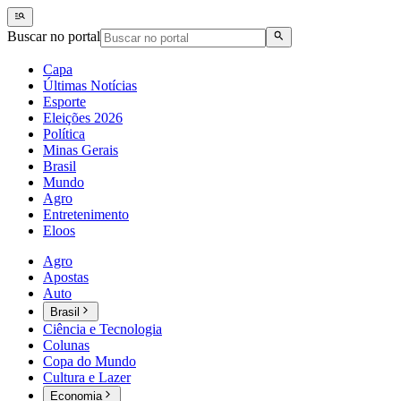
Buscar no portal
Capa
Últimas Notícias
Esporte
Eleições 2026
Política
Minas Gerais
Brasil
Mundo
Agro
Entretenimento
Eloos
Agro
Apostas
Auto
Brasil
Ciência e Tecnologia
Colunas
Copa do Mundo
Cultura e Lazer
Economia