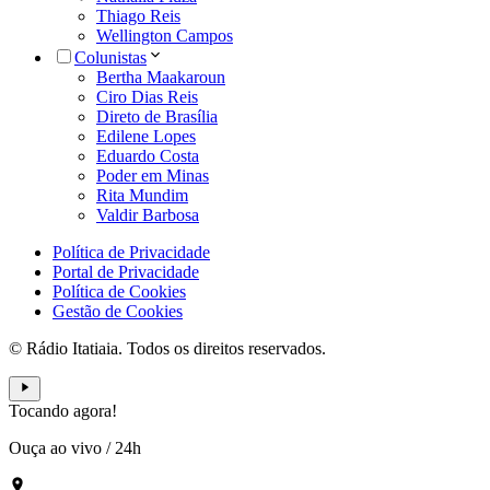
Thiago Reis
Wellington Campos
Colunistas
Bertha Maakaroun
Ciro Dias Reis
Direto de Brasília
Edilene Lopes
Eduardo Costa
Poder em Minas
Rita Mundim
Valdir Barbosa
Política de Privacidade
Portal de Privacidade
Política de Cookies
Gestão de Cookies
© Rádio Itatiaia. Todos os direitos reservados.
Tocando agora!
Ouça ao vivo
/
24h