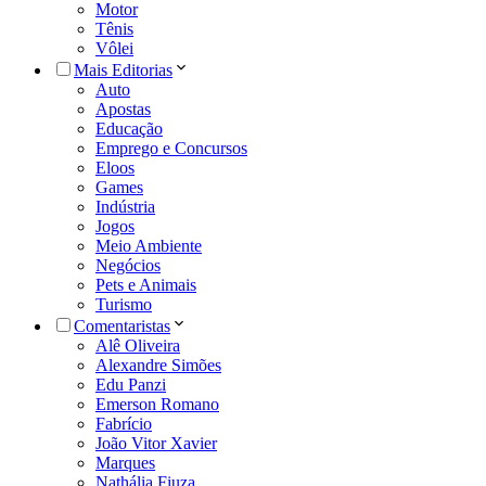
Motor
Tênis
Vôlei
Mais Editorias
Auto
Apostas
Educação
Emprego e Concursos
Eloos
Games
Indústria
Jogos
Meio Ambiente
Negócios
Pets e Animais
Turismo
Comentaristas
Alê Oliveira
Alexandre Simões
Edu Panzi
Emerson Romano
Fabrício
João Vitor Xavier
Marques
Nathália Fiuza