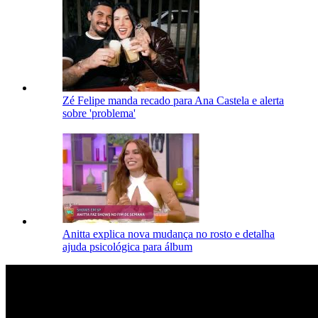
Zé Felipe manda recado para Ana Castela e alerta
sobre 'problema'
Anitta explica nova mudança no rosto e detalha
ajuda psicológica para álbum