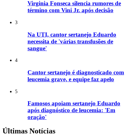
Virginia Fonseca silencia rumores de
término com Vini Jr. após decisão
3
Na UTI, cantor sertanejo Eduardo
necessita de 'várias transfusões de
sangue'
4
Cantor sertanejo é diagnosticado com
leucemia grave, e equipe faz apelo
5
Famosos apoiam sertanejo Eduardo
após diagnóstico de leucemia: 'Em
oração'
Últimas Notícias