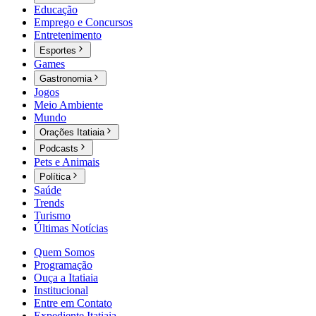
Educação
Emprego e Concursos
Entretenimento
Esportes
Games
Gastronomia
Jogos
Meio Ambiente
Mundo
Orações Itatiaia
Podcasts
Pets e Animais
Política
Saúde
Trends
Turismo
Últimas Notícias
Quem Somos
Programação
Ouça a Itatiaia
Institucional
Entre em Contato
Expediente Itatiaia