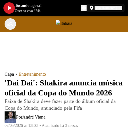
Tocando agora!
Belo Horizonte
Ouça ao vivo
/
24h
Capa
Entretenimento
'Dai Dai': Shakira anuncia música
oficial da Copa do Mundo 2026
Faixa de Shakira deve fazer parte do álbum oficial da
Copa do Mundo, anunciado pela Fifa
Por
André Viana
07/05/2026 às 13h23
•
Atualizado
há 3 meses