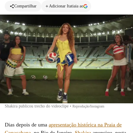
Compartilhar
Adicionar Itatiaia ao
Shakira publicou trecho do videoclipe
•
Reprodução/Instagram
Dias depois de uma
apresentação histórica na Praia de
Copacabana
, no Rio de Janeiro,
Shakira
anunciou, nesta