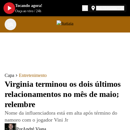
Tocando agora!
Belo Horizonte
Ouça ao vivo
/
24h
Capa
Entretenimento
Virginia terminou os dois últimos
relacionamentos no mês de maio;
relembre
Nome da influenciadora está em alta após término do
namoro com o jogador Vini Jr
Por
André Viana