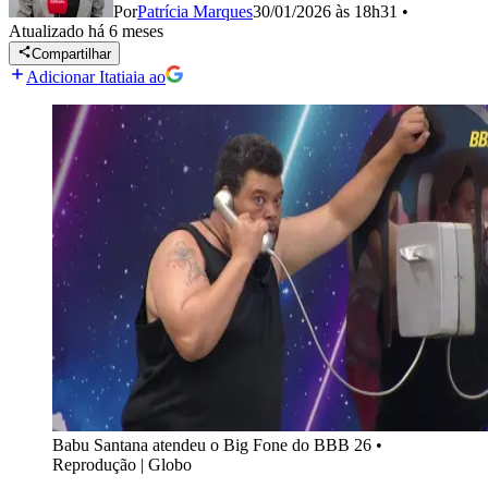
Por
Patrícia Marques
30/01/2026 às 18h31
•
Atualizado
há 6 meses
Compartilhar
Adicionar Itatiaia ao
Babu Santana atendeu o Big Fone do BBB 26
•
Reprodução | Globo