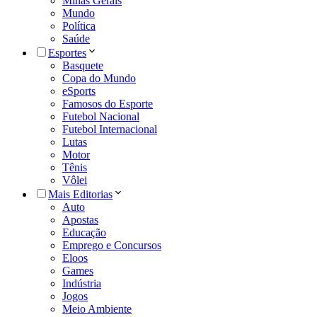
Minas Gerais
Mundo
Política
Saúde
Esportes
Basquete
Copa do Mundo
eSports
Famosos do Esporte
Futebol Nacional
Futebol Internacional
Lutas
Motor
Tênis
Vôlei
Mais Editorias
Auto
Apostas
Educação
Emprego e Concursos
Eloos
Games
Indústria
Jogos
Meio Ambiente