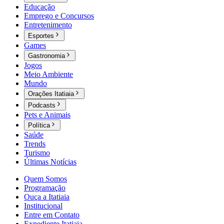
Educação
Emprego e Concursos
Entretenimento
Esportes
Games
Gastronomia
Jogos
Meio Ambiente
Mundo
Orações Itatiaia
Podcasts
Pets e Animais
Política
Saúde
Trends
Turismo
Últimas Notícias
Quem Somos
Programação
Ouça a Itatiaia
Institucional
Entre em Contato
Expediente Itatiaia