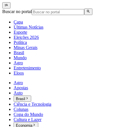
Buscar no portal
Capa
Últimas Notícias
Esporte
Eleições 2026
Política
Minas Gerais
Brasil
Mundo
Agro
Entretenimento
Eloos
Agro
Apostas
Auto
Brasil
Ciência e Tecnologia
Colunas
Copa do Mundo
Cultura e Lazer
Economia