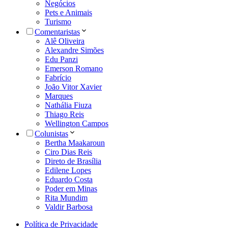
Negócios
Pets e Animais
Turismo
Comentaristas
Alê Oliveira
Alexandre Simões
Edu Panzi
Emerson Romano
Fabrício
João Vitor Xavier
Marques
Nathália Fiuza
Thiago Reis
Wellington Campos
Colunistas
Bertha Maakaroun
Ciro Dias Reis
Direto de Brasília
Edilene Lopes
Eduardo Costa
Poder em Minas
Rita Mundim
Valdir Barbosa
Política de Privacidade