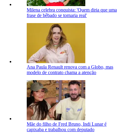
Milena celebra conquista: 'Quem diria que uma
frase de bêbado se tornaria real'
Ana Paula Renault renova com a Globo, mas
modelo de contrato chama a atenção
Mãe do filho de Fred Bruno, Indi Lunar é
capixaba e trabalhou com deputado