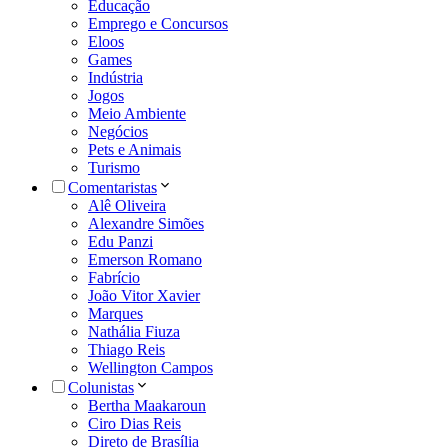
Educação
Emprego e Concursos
Eloos
Games
Indústria
Jogos
Meio Ambiente
Negócios
Pets e Animais
Turismo
Comentaristas
Alê Oliveira
Alexandre Simões
Edu Panzi
Emerson Romano
Fabrício
João Vitor Xavier
Marques
Nathália Fiuza
Thiago Reis
Wellington Campos
Colunistas
Bertha Maakaroun
Ciro Dias Reis
Direto de Brasília