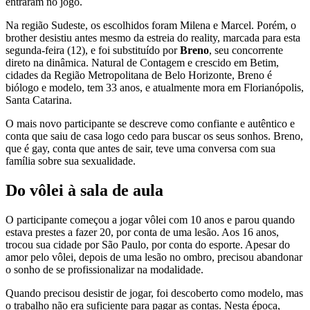
entraram no jogo.
Na região Sudeste, os escolhidos foram Milena e Marcel. Porém, o
brother desistiu antes mesmo da estreia do reality, marcada para esta
segunda-feira (12), e foi substituído por
Breno
, seu concorrente
direto na dinâmica. Natural de Contagem e crescido em Betim,
cidades da Região Metropolitana de Belo Horizonte, Breno é
biólogo e modelo, tem 33 anos, e atualmente mora em Florianópolis,
Santa Catarina.
O mais novo participante se descreve como confiante e autêntico e
conta que saiu de casa logo cedo para buscar os seus sonhos. Breno,
que é gay, conta que antes de sair, teve uma conversa com sua
família sobre sua sexualidade.
Do vôlei à sala de aula
O participante começou a jogar vôlei com 10 anos e parou quando
estava prestes a fazer 20, por conta de uma lesão. Aos 16 anos,
trocou sua cidade por São Paulo, por conta do esporte. Apesar do
amor pelo vôlei, depois de uma lesão no ombro, precisou abandonar
o sonho de se profissionalizar na modalidade.
Quando precisou desistir de jogar, foi descoberto como modelo, mas
o trabalho não era suficiente para pagar as contas. Nesta época,