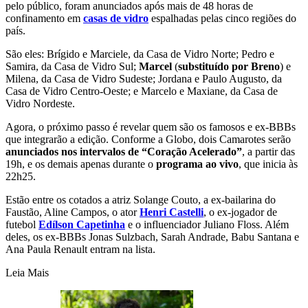
pelo público, foram anunciados após mais de 48 horas de
confinamento em
casas de vidro
espalhadas pelas cinco regiões do
país.
São eles: Brígido e Marciele, da Casa de Vidro Norte; Pedro e
Samira, da Casa de Vidro Sul;
Marcel
(
substituído por Breno
) e
Milena, da Casa de Vidro Sudeste; Jordana e Paulo Augusto, da
Casa de Vidro Centro-Oeste; e Marcelo e Maxiane, da Casa de
Vidro Nordeste.
Agora, o próximo passo é revelar quem são os famosos e ex-BBBs
que integrarão a edição. Conforme a Globo, dois Camarotes serão
anunciados nos intervalos de “Coração Acelerado”
, a partir das
19h, e os demais apenas durante o
programa ao vivo
, que inicia às
22h25.
Estão entre os cotados a atriz Solange Couto, a ex-bailarina do
Faustão, Aline Campos, o ator
Henri Castelli
, o ex-jogador de
futebol
Edílson Capetinha
e o influenciador Juliano Floss. Além
deles, os ex-BBBs Jonas Sulzbach, Sarah Andrade, Babu Santana e
Ana Paula Renault entram na lista.
Leia Mais