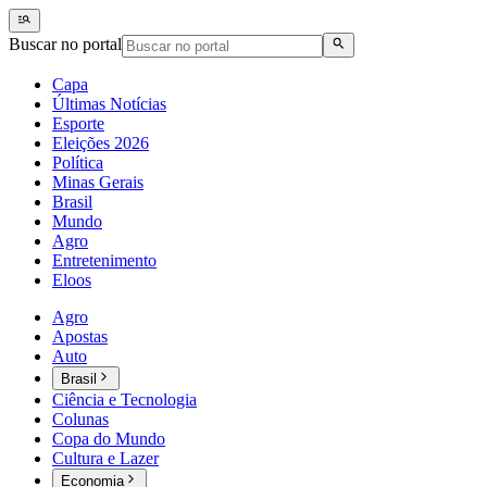
Buscar no portal
Capa
Últimas Notícias
Esporte
Eleições 2026
Política
Minas Gerais
Brasil
Mundo
Agro
Entretenimento
Eloos
Agro
Apostas
Auto
Brasil
Ciência e Tecnologia
Colunas
Copa do Mundo
Cultura e Lazer
Economia