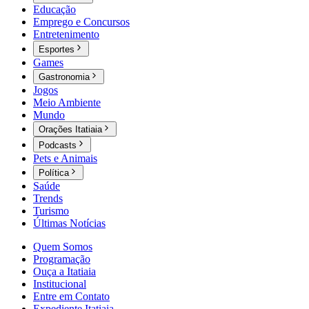
Educação
Emprego e Concursos
Entretenimento
Esportes
Games
Gastronomia
Jogos
Meio Ambiente
Mundo
Orações Itatiaia
Podcasts
Pets e Animais
Política
Saúde
Trends
Turismo
Últimas Notícias
Quem Somos
Programação
Ouça a Itatiaia
Institucional
Entre em Contato
Expediente Itatiaia