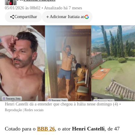
05/01/2026 às 08h02
•
Atualizado
há 7 meses
Compartilhar
Adicionar Itatiaia ao
Henri Castelli dá a entender que chegou à Itália nesse domingo (4)
•
Reprodução | Redes sociais
Cotado para o
BBB 26
, o ator
Henri Castelli
, de 47