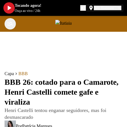
Tocando agora!
Belo Horizonte
Ouça ao vivo
/
24h
Capa
BBB
BBB 26: cotado para o Camarote,
Henri Castelli comete gafe e
viraliza
Henri Castelli tentou enganar seguidores, mas foi
desmascarado
Por
Patrícia Marques