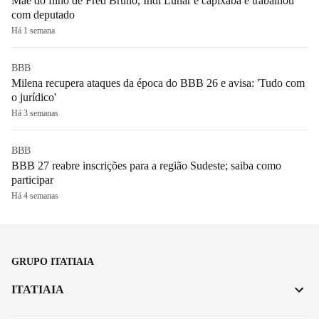
Mãe do filho de Fred Bruno, Indi Lunar é capixaba e trabalhou
com deputado
Há 1 semana
BBB
Milena recupera ataques da época do BBB 26 e avisa: 'Tudo com
o jurídico'
Há 3 semanas
BBB
BBB 27 reabre inscrições para a região Sudeste; saiba como
participar
Há 4 semanas
GRUPO ITATIAIA
ITATIAIA