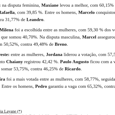
:
na disputa feminina,
Maxiane
levou a melhor, com 60,15% 
Rafaella
, com 39,85 %. Entre os homens,
Marcelo
conquisto
tra 31,77% de
Leandro
.
Milena
foi a escolhida entre as mulheres, com 59,30 % dos vo
, que somou 40,70%. Na disputa masculina,
Marcel
assegurou
om 50,52%, contra 49,48% de
Breno
.
este:
entre as mulheres,
Jordana
liderou a votação, com 57
nto
Chaiany
registrou 42,42 %.
Paulo Augusto
ficou com a 
o somar 53,75%, contra 46,25% de
Ricardo
.
ira
foi a mais votada entre as mulheres, com 58,77%, seguid
 Entre os homens,
Pedro
garantiu a vaga com 65,32%, contr
ia Layane (*)