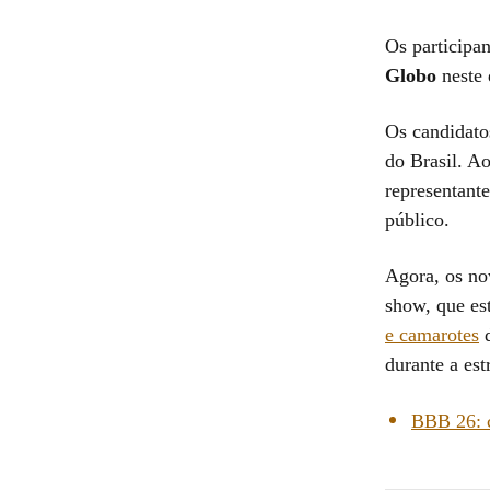
Os participa
Globo
neste 
Os candidato
do Brasil. Ao
representant
público.
Agora, os nov
show, que est
e camarotes
d
durante a est
BBB 26: c