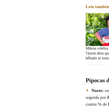
Leia també
Milena celebra
'Quem diria qu
bêbado se torna
Pipocas 
Norte:
en
seguida por
contra % de