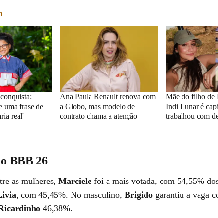
m
 conquista:
Ana Paula Renault renova com
Mãe do filho de
e uma frase de
a Globo, mas modelo de
Indi Lunar é cap
ria real'
contrato chama a atenção
trabalhou com d
do BBB 26
tre as mulheres,
Marciele
foi a mais votada, com 54,55% dos
Livia
, com 45,45%. No masculino,
Brigido
garantiu a vaga 
Ricardinho
46,38%.