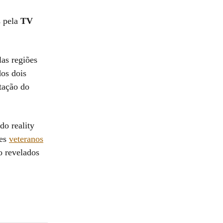
s pela
TV
las regiões
dos dois
tação do
do reality
tes
veteranos
o revelados