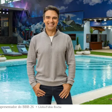
apresentador do BBB 26
•
Globo/Fábio Rocha