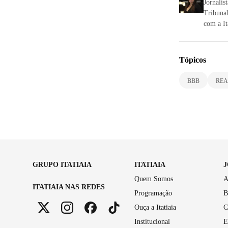
Jornalis
Tribunal
com a It
Tópicos
BBB
REA
GRUPO ITATIAIA
ITATIAIA
Quem Somos
A
ITATIAIA NAS REDES
Programação
B
Ouça a Itatiaia
C
Institucional
E