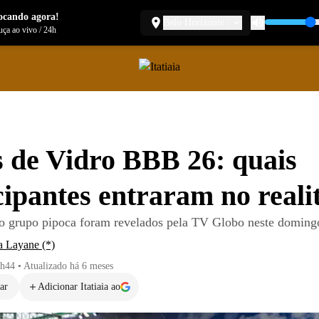
ocando agora!
Belo Horizonte
ça ao vivo
/
24h
 de Vidro BBB 26: quais
cipantes entraram no reali
do grupo pipoca foram revelados pela TV Globo neste doming
a Layane (*)
0h44
•
Atualizado
há 6 meses
ar
Adicionar Itatiaia ao