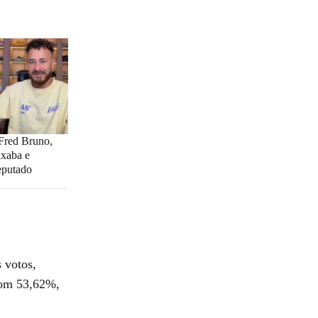
 Fred Bruno,
ixaba e
eputado
 votos,
com 53,62%,