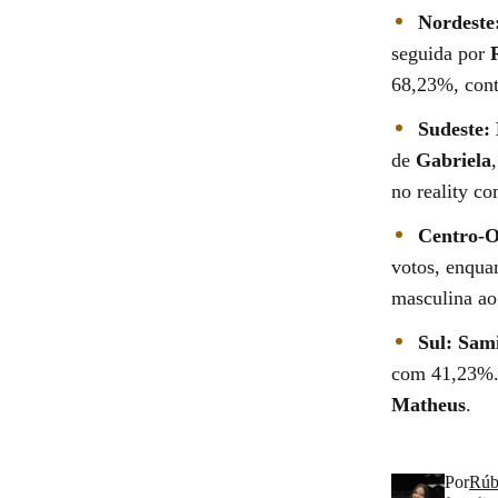
Nordeste
seguida por
68,23%, con
Sudeste:
de
Gabriela
no reality c
Centro-O
votos, enqua
masculina a
Sul:
Sam
com 41,23%.
Matheus
.
Por
Rúb