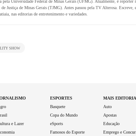
ta pela Universidade Federal de Minas Gerais (UFMG). Atualmente, é repórter 
 de Justiça de Minas Gerais (TJMG). Antes passou pela TV Alterosa. Escreve,
atiaia, nas editorias de entretenimento e variedades.
LITY SHOW
JORNALISMO
ESPORTES
MAIS EDITORI
gro
Basquete
Auto
rasil
Copa do Mundo
Apostas
ultura e Lazer
eSports
Educação
conomia
Famosos do Esporte
Emprego e Concur