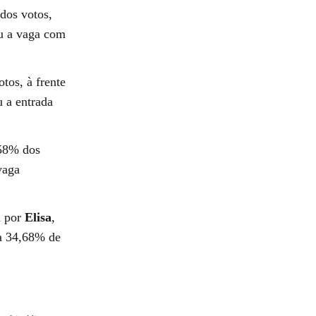
dos votos,
u a vaga com
tos, à frente
 a entrada
,58% dos
vaga
a por
Elisa
,
a 34,68% de