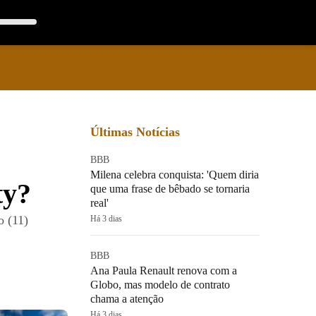
Últimas Notícias
BBB
Milena celebra conquista: 'Quem diria
ty?
que uma frase de bêbado se tornaria
real'
o (11)
Há 3 dias
BBB
Ana Paula Renault renova com a
Globo, mas modelo de contrato
chama a atenção
Há 3 dias