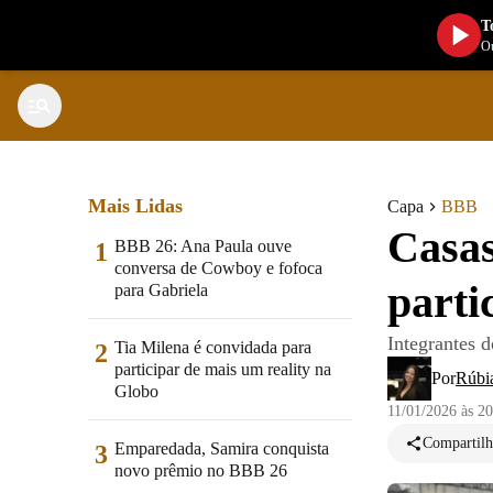
T
Ou
Mais Lidas
Capa
BBB
Casas
BBB 26: Ana Paula ouve
1
conversa de Cowboy e fofoca
parti
para Gabriela
Integrantes 
Tia Milena é convidada para
2
participar de mais um reality na
Por
Rúbi
Globo
11/01/2026 às 2
Compartilh
Emparedada, Samira conquista
3
novo prêmio no BBB 26