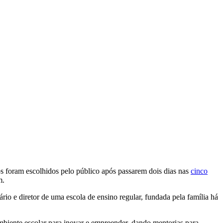
os foram escolhidos pelo público após passarem dois dias nas
cinco
m.
io e diretor de uma escola de ensino regular, fundada pela família há
 ambiente escolar para inovar e empreender, dando mentorias para