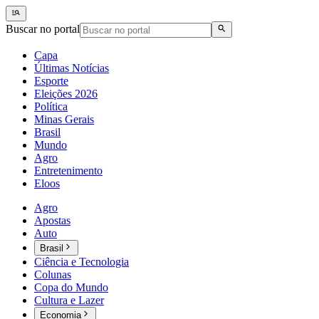
Buscar no portal
Capa
Últimas Notícias
Esporte
Eleições 2026
Política
Minas Gerais
Brasil
Mundo
Agro
Entretenimento
Eloos
Agro
Apostas
Auto
Brasil
Ciência e Tecnologia
Colunas
Copa do Mundo
Cultura e Lazer
Economia