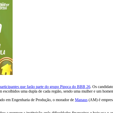
participantes que farão parte do grupo Pipoca do BBB 26
. Os candidat
oram escolhidos uma dupla de cada região, sendo uma mulher e um home
rmado em Engenharia de Produção, o morador de
Manaus
(AM) é empresár
dou a reerguer a instituição após dificuldades financeiras e hoje usa o