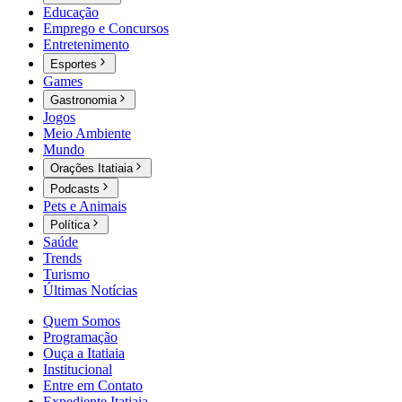
Educação
Emprego e Concursos
Entretenimento
Esportes
Games
Gastronomia
Jogos
Meio Ambiente
Mundo
Orações Itatiaia
Podcasts
Pets e Animais
Política
Saúde
Trends
Turismo
Últimas Notícias
Quem Somos
Programação
Ouça a Itatiaia
Institucional
Entre em Contato
Expediente Itatiaia