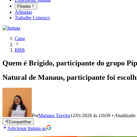
Filiadas
Afiliadas
Trabalhe Conosco
Capa
BBB
Quem é Brigido, participante do grupo Pi
Natural de Manaus, participante foi escol
Por
Mariana Taveira
12/01/2026 às 11h39
•
Atualizado
Compartilhar
Adicionar Itatiaia ao