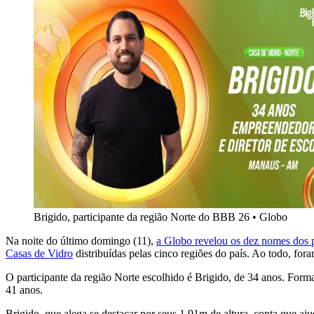
Brigido, participante da região Norte do BBB 26
•
Globo
Na noite do último domingo (11),
a Globo revelou os dez nomes dos 
Casas de Vidro
distribuídas pelas cinco regiões do país. Ao todo, f
O participante da região Norte escolhido é Brigido, de 34 anos. Fo
41 anos.
Brigido, que alega se destacar por seus 1,91m de altura, conta que aju