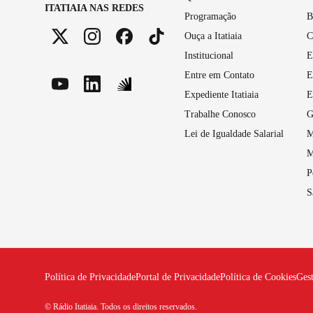
ITATIAIA NAS REDES
Programação
B
Ouça a Itatiaia
C
Institucional
E
Entre em Contato
E
Expediente Itatiaia
E
Trabalhe Conosco
G
Lei de Igualdade Salarial
M
M
P
S
Política de Privacidade
Portal de Privacidade
Política de Cookies
Ges
© Rádio Itatiaia. Todos os direitos reservados.