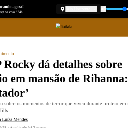
ocando agora!
Belo Horizonte
ça ao vivo
/
24h
enimento
Rocky dá detalhes sobre
eio em mansão de Rihanna:
tador’
u sobre os momentos de terror que viveu durante tiroteio em
ills
a Luíza Mendes
5h28
•
Atualizado
há 2 meses