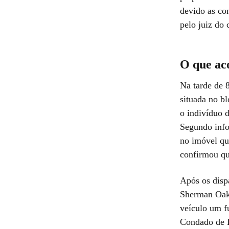
devido as co
pelo juiz do 
O que ac
Na tarde de 8
situada no b
o indivíduo 
Segundo info
no imóvel qu
confirmou qu
Após os dispa
Sherman Oaks
veículo um f
Condado de L