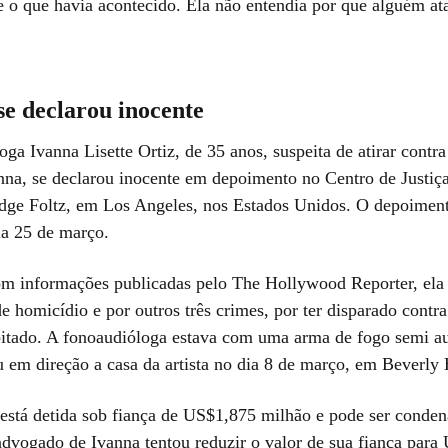
e o que havia acontecido. Ela não entendia por que alguém ata
se declarou inocente
ga Ivanna Lisette Ortiz, de 35 anos, suspeita de atirar contra
nna, se declarou inocente em depoimento no Centro de Justiç
idge Foltz, em Los Angeles, nos Estados Unidos. O depoimen
ia 25 de março.
m informações publicadas pelo The Hollywood Reporter, ela 
de homicídio e por outros três crimes, por ter disparado contra
abitado. A fonoaudióloga estava com uma arma de fogo semi a
 em direção a casa da artista no dia 8 de março, em Beverly H
 está detida sob fiança de US$1,875 milhão e pode ser conden
advogado de Ivanna tentou reduzir o valor de sua fiança para