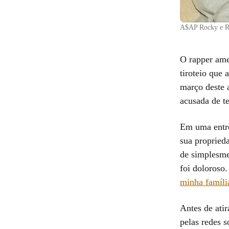
A$AP Rocky e Rih
O rapper am
tiroteio que
março deste 
acusada de te
Em uma entre
sua propried
de simplesmen
foi doloroso
minha famíli
Antes de ati
pelas redes 