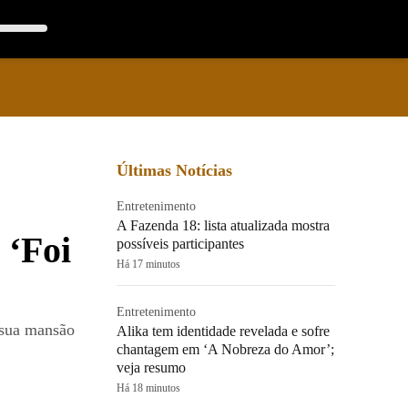
Últimas Notícias
Entretenimento
A Fazenda 18: lista atualizada mostra
 ‘Foi
possíveis participantes
Há 17 minutos
Entretenimento
 sua mansão
Alika tem identidade revelada e sofre
chantagem em ‘A Nobreza do Amor’;
veja resumo
Há 18 minutos