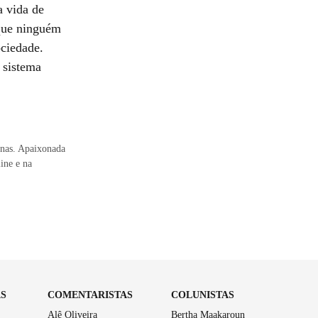
a vida de
 que ninguém
ociedade.
 sistema
inas. Apaixonada
ine e na
AS
COMENTARISTAS
COLUNISTAS
Alê Oliveira
Bertha Maakaroun