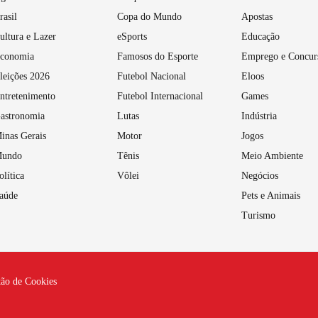
rasil
Copa do Mundo
Apostas
ultura e Lazer
eSports
Educação
conomia
Famosos do Esporte
Emprego e Concur
leições 2026
Futebol Nacional
Eloos
ntretenimento
Futebol Internacional
Games
astronomia
Lutas
Indústria
inas Gerais
Motor
Jogos
undo
Tênis
Meio Ambiente
olítica
Vôlei
Negócios
aúde
Pets e Animais
Turismo
tão de Cookies