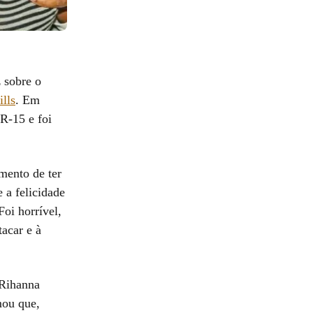
 sobre o
lls
. Em
R-15 e foi
mento de ter
 a felicidade
oi horrível,
acar e à
 Rihanna
mou que,