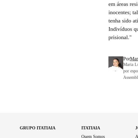
em áreas res
inocentes; t
tenha sido at
Indivíduos q
prisional."
Por
Mar
Maria Lu
por espo
Assemble
GRUPO ITATIAIA
ITATIAIA
Quem Somos
A