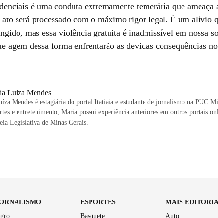
idenciais é uma conduta extremamente temerária que ameaça 
al ato será processado com o máximo rigor legal. É um alívio
ingido, mas essa violência gratuita é inadmissível em nossa s
ue agem dessa forma enfrentarão as devidas consequências no
ia Luíza Mendes
íza Mendes é estagiária do portal Itatiaia e estudante de jornalismo na PUC M
rtes e entretenimento, Maria possui experiência anteriores em outros portais onl
ia Legislativa de Minas Gerais.
JORNALISMO
ESPORTES
MAIS EDITORI
gro
Basquete
Auto