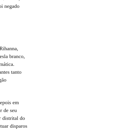
oi negado
 Rihanna,
esla branco,
mática.
ntes tanto
gão
depois em
r de seu
distrital do
tuar disparos