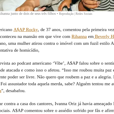
anna junto de dois de seus três filhos
•
Reprodução | Redes Sociais
ericano
A$AP Rocky
, de 37 anos, comentou pela primeira vez
 aconteceu na mansão em que vive com
Rihanna
em
Beverly Hi
ano, uma mulher atirou contra o imóvel com um fuzil estilo A
ntativa de homicídio,
vista ao podcast americano ‘Vibe’, A$AP falou sobre o senti
ade atacada e como isso o afetou. “Isso me roubou muita paz e
te poder ser livre. Não quero que roubem a paz e a alegria. F
. Foi assustador toda aquela merda, sabe? Alguém tentou me at
a
”, desabafou.
rar contra a casa dos cantores, Ivanna Oriz já havia ameaçado
sociais. A$AP comentou sobre o assédio sofrido por fãs e afir