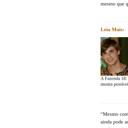
mesmo que qu
Leia Mais:
A Fazenda 18: l
mostra possívei
“Mesmo com u
ainda pode ac