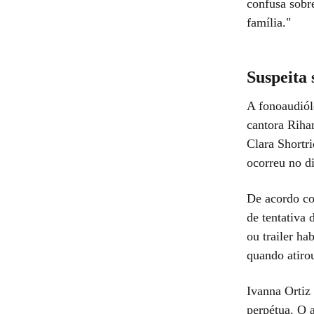
confusa sobr
família."
Suspeita 
A fonoaudiólo
cantora Riha
Clara Shortr
ocorreu no d
De acordo co
de tentativa 
ou trailer h
quando atirou
Ivanna Ortiz
perpétua. O 