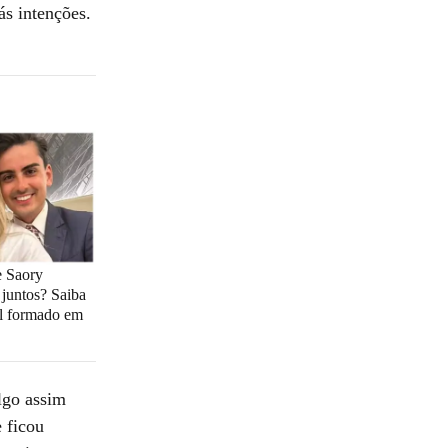
s intenções.
 Saory
juntos? Saiba
al formado em
lgo assim
 ficou