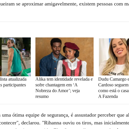
eiram se aproximar amigavelmente, existem pessoas com má
ista atualizada
Alika tem identidade revelada e
Dudu Camargo e
s participantes
sofre chantagem em ‘A
Cardoso seguem 
Nobreza do Amor’; veja
como está o cas
resumo
A Fazenda
ma ótima equipe de segurança, é assustador perceber que a
ontecer", declarou. "Rihanna ouviu os tiros, mas inicialmente