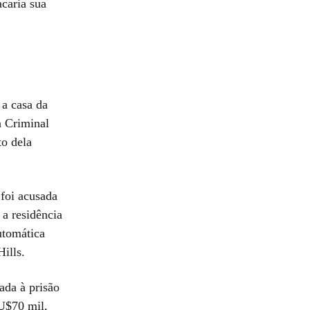
caria sua
 a casa da
a Criminal
to dela
foi acusada
 a residência
utomática
ills.
ada à prisão
 U$70 mil,