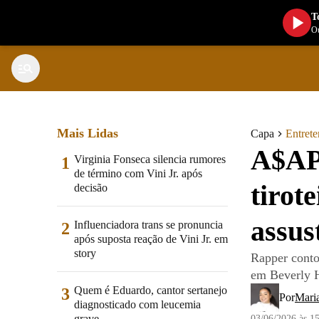
T
Ou
Mais Lidas
Capa
Entret
A$AP 
Virginia Fonseca silencia rumores
1
de término com Vini Jr. após
tirot
decisão
assus
Influenciadora trans se pronuncia
2
após suposta reação de Vini Jr. em
story
Rapper conto
em Beverly H
Quem é Eduardo, cantor sertanejo
3
Por
Mari
diagnosticado com leucemia
grave
03/06/2026 às 1