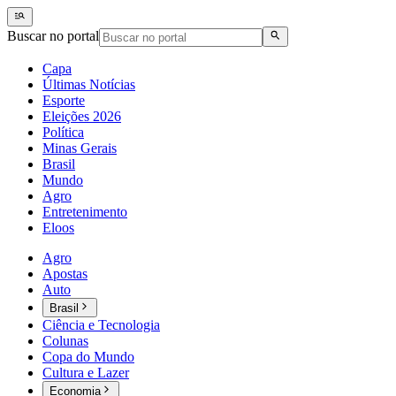
Buscar no portal
Capa
Últimas Notícias
Esporte
Eleições 2026
Política
Minas Gerais
Brasil
Mundo
Agro
Entretenimento
Eloos
Agro
Apostas
Auto
Brasil
Ciência e Tecnologia
Colunas
Copa do Mundo
Cultura e Lazer
Economia