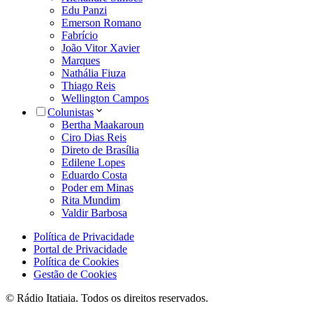
Edu Panzi
Emerson Romano
Fabrício
João Vitor Xavier
Marques
Nathália Fiuza
Thiago Reis
Wellington Campos
Colunistas
Bertha Maakaroun
Ciro Dias Reis
Direto de Brasília
Edilene Lopes
Eduardo Costa
Poder em Minas
Rita Mundim
Valdir Barbosa
Política de Privacidade
Portal de Privacidade
Política de Cookies
Gestão de Cookies
© Rádio Itatiaia. Todos os direitos reservados.