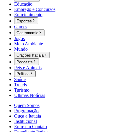
Educação
Emprego e Concursos
Entretenimento
Esportes
Games
Gastronomia
Jogos
Meio Ambiente
Mundo
Orações Itatiaia
Podcasts
Pets e Animais
Política
Saúde
Trends
Turismo
Últimas Notícias
Quem Somos
Programação
Ouça a Itatiaia
Institucional
Entre em Contato
Expediente Itatiaia