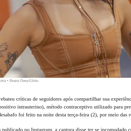
tora
•
Beatriz Damy/Globo
ebateu críticas de seguidores após compartilhar sua experiênc
positivo intrauterino), método contraceptivo utilizado para pre
esabafo foi feito na noite desta terça-feira (2), por meio das r
publicado no Instagram, a cantora disse ter se incomodado 