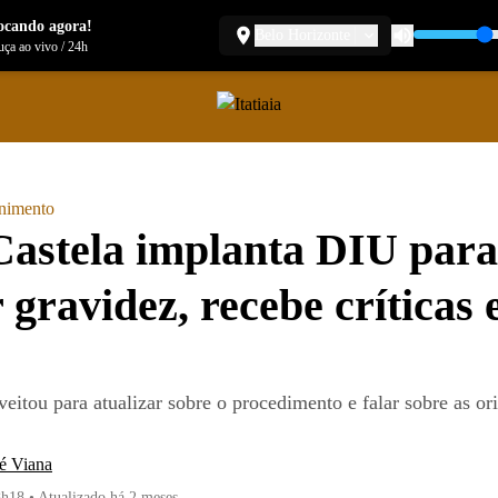
ocando agora!
Belo Horizonte
ça ao vivo
/
24h
enimento
astela implanta DIU para
r gravidez, recebe críticas 
eitou para atualizar sobre o procedimento e falar sobre as or
é Viana
8h18
•
Atualizado
há 2 meses