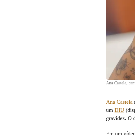
Ana Castela, can
Ana Castela
r
um
DIU
(dis
gravidez. O d
Em um vídeo 