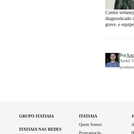
Cantor sertanej
diagnosticado 
grave, e equipe
Por
And
André Vi
produtor
GRUPO ITATIAIA
ITATIAIA
Quem Somos
A
ITATIAIA NAS REDES
Programação
B