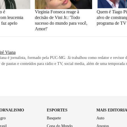
o é
Virginia Fonseca reage à
Quem é Tiago Piq
com leucemia
decisão de Vini Jr.: 'Todo
alvo de constra
 faz apelo
sucesso do mundo para você,
programa de TV
Amor!'
ré Viana
ana é jornalista, formado pela PUC-MG. Já trabalhou como redator e revisor d
 de pautas e conteúdos para rádio e TV, social media, além de uma temporada 
JORNALISMO
ESPORTES
MAIS EDITORI
gro
Basquete
Auto
rasil
Copa do Mundo
Apostas