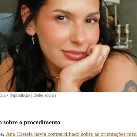
ela • Reprodução | Redes sociais
o sobre o procedimento
te,
Ana Castela havia compartilhado sobre as orientações méd