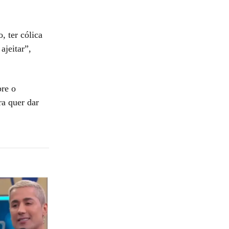
, ter cólica
ajeitar”,
bre o
ra quer dar