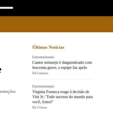
Últimas Notícias
Entretenimento
Cantor sertanejo é diagnosticado com
e
leucemia grave, e equipe faz apelo
Há 6 minutos
Entretenimento
ientações
Virginia Fonseca reage à decisão de
Vini Jr.: 'Todo sucesso do mundo para
você, Amor!'
Há 13 horas