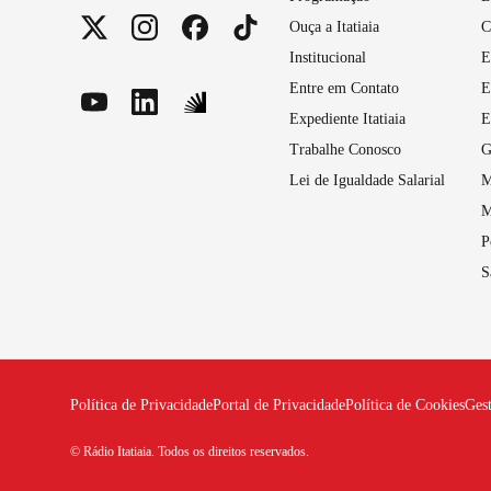
Ouça a Itatiaia
C
Institucional
E
Entre em Contato
E
Expediente Itatiaia
E
Trabalhe Conosco
G
Lei de Igualdade Salarial
M
M
P
S
Política de Privacidade
Portal de Privacidade
Política de Cookies
Ges
© Rádio Itatiaia. Todos os direitos reservados.