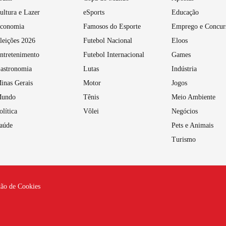
ultura e Lazer
eSports
Educação
conomia
Famosos do Esporte
Emprego e Concur
leições 2026
Futebol Nacional
Eloos
ntretenimento
Futebol Internacional
Games
astronomia
Lutas
Indústria
inas Gerais
Motor
Jogos
undo
Tênis
Meio Ambiente
olítica
Vôlei
Negócios
aúde
Pets e Animais
Turismo
tão de Cookies