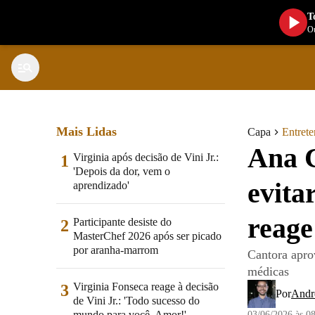
T
Ou
Mais Lidas
Capa
Entret
Ana C
Virginia após decisão de Vini Jr.:
1
'Depois da dor, vem o
evita
aprendizado'
reage
Participante desiste do
2
MasterChef 2026 após ser picado
por aranha-marrom
Cantora aprov
médicas
Virginia Fonseca reage à decisão
3
Por
Andr
de Vini Jr.: 'Todo sucesso do
mundo para você, Amor!'
03/06/2026 às 0