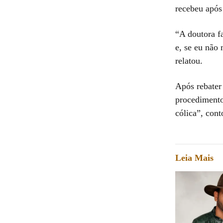
recebeu após
“A doutora f
e, se eu não 
relatou.
Após rebater 
procedimento
cólica”, cont
Leia Mais