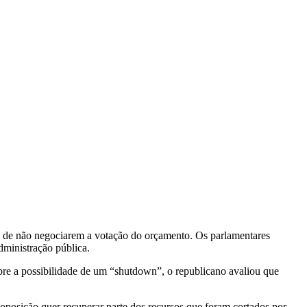
s de não negociarem a votação do orçamento. Os parlamentares
dministração pública.
re a possibilidade de um “shutdown”, o republicano avaliou que
 oposição quer recuperar parte dos recursos que foram cortados por