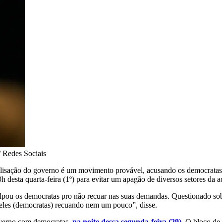
 Redes Sociais
ralisação do governo é um movimento provável, acusando os democrata
 desta quarta-feira (1º) para evitar um apagão de diversos setores da a
lpou os democratas pro não recuar nas suas demandas. Questionado sob
 eles (democratas) recuando nem um pouco”, disse.
overno com democratas,
na noite dessa segunda-feira (29)
. O bloco de