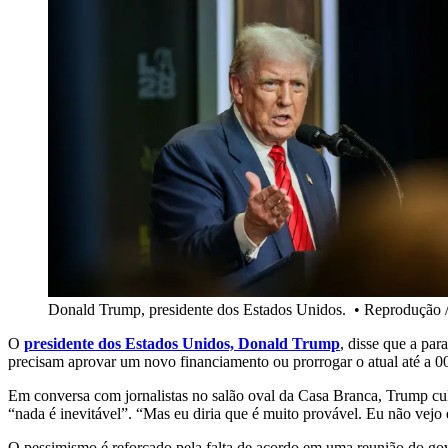
Donald Trump, presidente dos Estados Unidos.
•
Reprodução /
O
presidente dos Estados Unidos, Donald Trump
, disse que a pa
precisam aprovar um novo financiamento ou prorrogar o atual até a 00h
Em conversa com jornalistas no salão oval da Casa Branca, Trump cu
“nada é inevitável”. “Mas eu diria que é muito provável. Eu não vejo
O pessimismo é reforçado pela falta de acordo em uma reunião do g