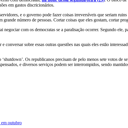
ões em gastos discricionários.
ervidores, e o governo pode fazer coisas irreversíveis que seriam ruin
r um grande número de pessoas. Cortar coisas que eles gostam, cortar pr
i negociar com os democratas se a paralisação ocorrer. Segundo ele, 
 e conversar sobre essas outras questões nas quais eles estão interess
 o ‘shutdown’. Os republicanos precisam de pelo menos sete votos de 
spensados, e diversos serviços podem ser interrompidos, sendo mantidos
ha em outubro