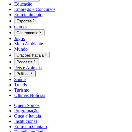
Educação
Emprego e Concursos
Entretenimento
Esportes
Games
Gastronomia
Jogos
Meio Ambiente
Mundo
Orações Itatiaia
Podcasts
Pets e Animais
Política
Saúde
Trends
Turismo
Últimas Notícias
Quem Somos
Programação
Ouça a Itatiaia
Institucional
Entre em Contato
Expediente Itatiaia