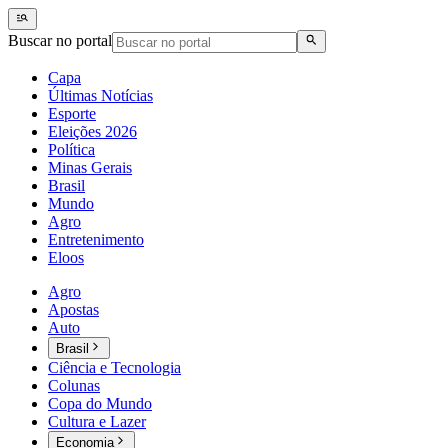
Buscar no portal
Capa
Últimas Notícias
Esporte
Eleições 2026
Política
Minas Gerais
Brasil
Mundo
Agro
Entretenimento
Eloos
Agro
Apostas
Auto
Brasil
Ciência e Tecnologia
Colunas
Copa do Mundo
Cultura e Lazer
Economia