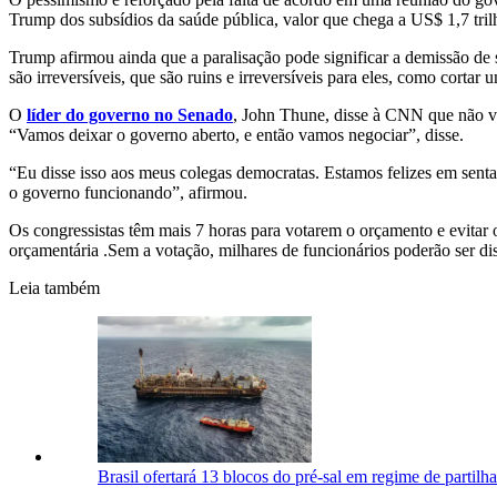
Trump dos subsídios da saúde pública, valor que chega a US$ 1,7 trilh
Trump afirmou ainda que a paralisação pode significar a demissão de s
são irreversíveis, que são ruins e irreversíveis para eles, como corta
O
líder do governo no Senado
, John Thune, disse à CNN que não va
“Vamos deixar o governo aberto, e então vamos negociar”, disse.
“Eu disse isso aos meus colegas democratas. Estamos felizes em sentar
o governo funcionando”, afirmou.
Os congressistas têm mais 7 horas para votarem o orçamento e evitar
orçamentária .Sem a votação, milhares de funcionários poderão ser di
Leia também
Brasil ofertará 13 blocos do pré-sal em regime de partil