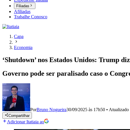
Filiadas
Afiliadas
Trabalhe Conosco
Capa
Economia
‘Shutdown’ nos Estados Unidos: Trump diz
Governo pode ser paralisado caso o Congre
Por
Bruno Nogueira
30/09/2025 às 17h50
•
Atualizado
Compartilhar
Adicionar Itatiaia ao