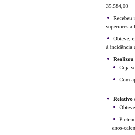
35.584,00
Recebeu r
superiores a
Obteve, e
à incidência
Realizou 
Cuja so
Com ap
Relativo 
Obteve
Preten
anos-calen