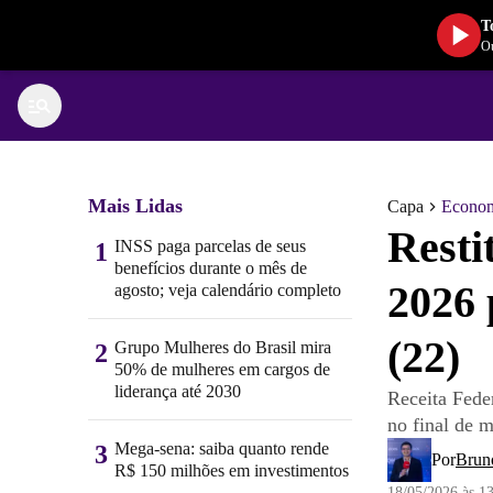
T
Ou
Mais Lidas
Capa
Econo
Resti
INSS paga parcelas de seus
1
benefícios durante o mês de
2026 
agosto; veja calendário completo
(22)
Grupo Mulheres do Brasil mira
2
50% de mulheres em cargos de
liderança até 2030
Receita Fede
no final de 
Mega-sena: saiba quanto rende
3
Por
Brun
R$ 150 milhões em investimentos
18/05/2026 às 1