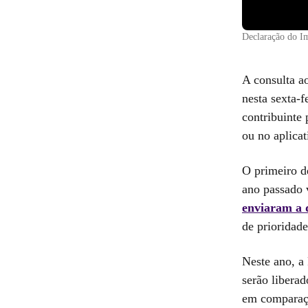
Declaração do Im
A consulta ao
nesta sexta-f
contribuinte
ou no aplica
O primeiro d
ano passado 
enviaram a d
de prioridade
Neste ano, a
serão libera
em comparaçã