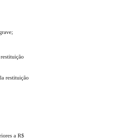
grave;
restituição
a restituição
riores a R$