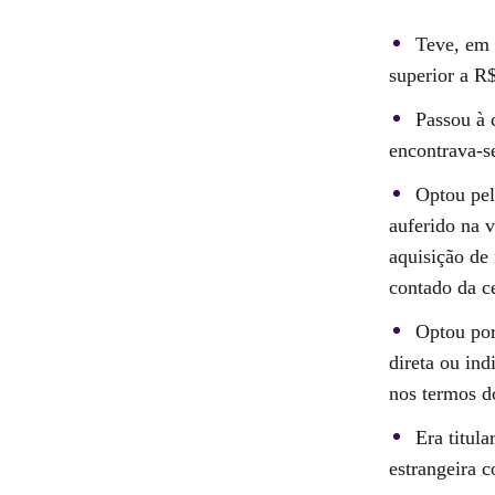
Teve, em 
superior a R
Passou à 
encontrava-s
Optou pel
auferido na v
aquisição de 
contado da c
Optou por
direta ou ind
nos termos do
Era titula
estrangeira c