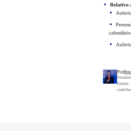
Relativo 
Auferi
Preten
calendário
Auferiu
Por
Bru
Jornalis
Itatiaia
contribu