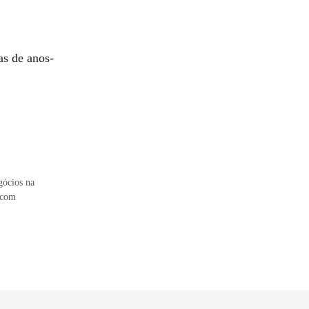
as de anos-
gócios na
, com