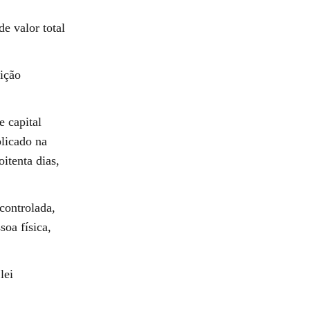
e valor total
ição
e capital
plicado na
oitenta dias,
 controlada,
soa física,
lei