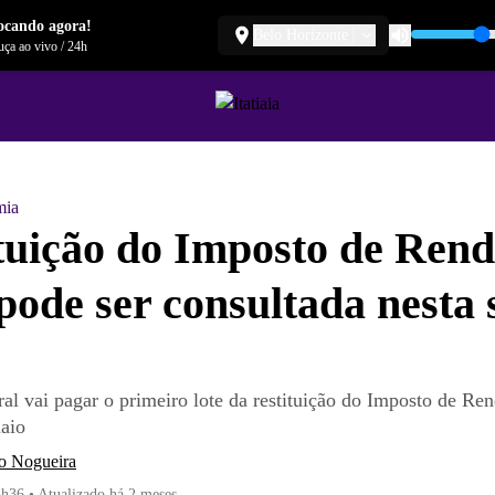
ocando agora!
Belo Horizonte
ça ao vivo
/
24h
mia
tuição do Imposto de Ren
pode ser consultada nesta 
ral vai pagar o primeiro lote da restituição do Imposto de Re
maio
o Nogueira
3h36
•
Atualizado
há 2 meses