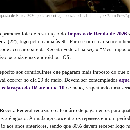
posto de Renda 2026 pode ser entregue desde o final de março
•
Bruno Peres/Agê
 primeiro lote de restituição do
Imposto de Renda de 2026
s
eira (22), logo pela manhã às 9h. Para se informar sobre o ben
 pode acessar o site da Receita Federal na seção “Meu Impost
tivo para sistemas android ou iOS.
epósito aos contribuintes que pagaram mais imposto do que o
vai ocorrer no dia 29 de maio. Devem ser contemplados
aque
eclaração do IR até o dia 10
de maio, respeitando uma série
.
 Receita Federal reduziu o calendário de pagamentos para quat
dos até agosto. A mudança concentra os repasses em um perío
o aos anos anteriores, sendo que 80% devem receber logo n