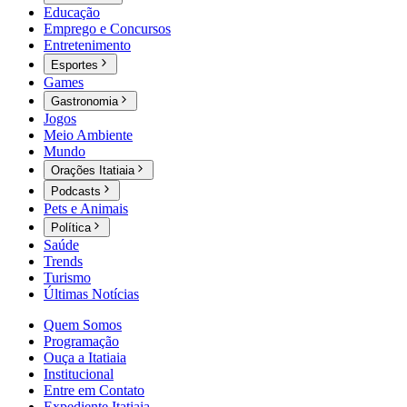
Educação
Emprego e Concursos
Entretenimento
Esportes
Games
Gastronomia
Jogos
Meio Ambiente
Mundo
Orações Itatiaia
Podcasts
Pets e Animais
Política
Saúde
Trends
Turismo
Últimas Notícias
Quem Somos
Programação
Ouça a Itatiaia
Institucional
Entre em Contato
Expediente Itatiaia