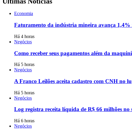
Últimas Notícias
Economia
Faturamento da indústria mineira avança 1,4% 
Há 4 horas
Negócios
Como receber seus pagamentos além da maquin
Há 5 horas
Negócios
A Franco Leilões aceita cadastro com CNH no l
Há 5 horas
Negócios
Log registra receita líquida de R$ 66 milhões no
Há 6 horas
Negócios