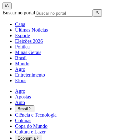
Buscar no portal
Capa
Últimas Notícias
Esporte
Eleições 2026
Política
Minas Gerais
Brasil
Mundo
Agro
Entretenimento
Eloos
Agro
Apostas
Auto
Brasil
Ciência e Tecnologia
Colunas
Copa do Mundo
Cultura e Lazer
Economia