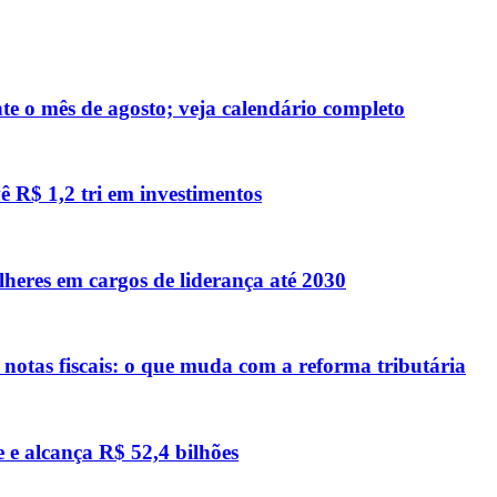
te o mês de agosto; veja calendário completo
ê R$ 1,2 tri em investimentos
eres em cargos de liderança até 2030
otas fiscais: o que muda com a reforma tributária
e e alcança R$ 52,4 bilhões