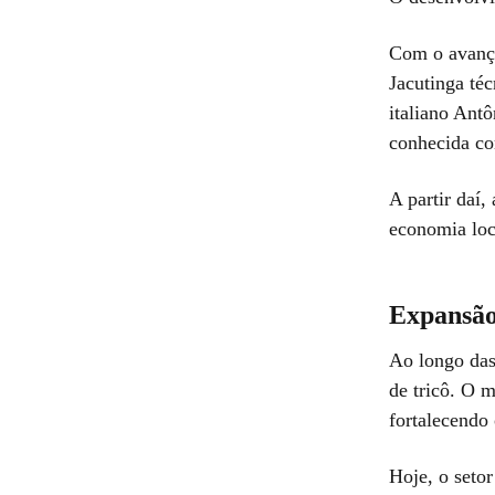
Com o avanço 
Jacutinga té
italiano Antô
conhecida c
A partir daí
economia loc
Expansão
Ao longo das
de tricô. O m
fortalecendo
Hoje, o seto