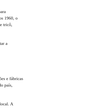
para
os 1960, o
 tricô,
tar a
es e fábricas
do país,
local. A