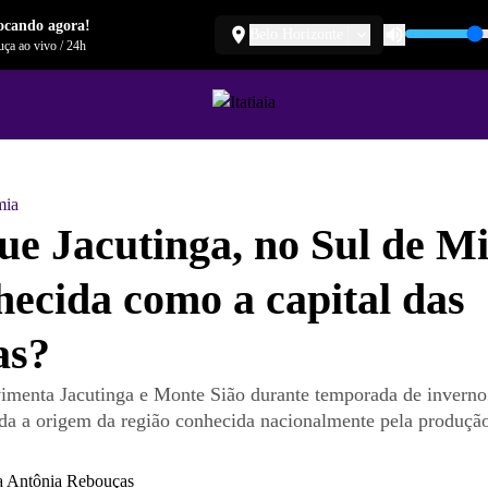
ocando agora!
Belo Horizonte
ça ao vivo
/
24h
mia
ue Jacutinga, no Sul de Mi
hecida como a capital das
as?
menta Jacutinga e Monte Sião durante temporada de inverno
da a origem da região conhecida nacionalmente pela produção
a Antônia Rebouças