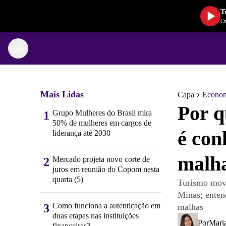
T
Ou
Mais Lidas
Capa
Econo
Por q
Grupo Mulheres do Brasil mira
1
50% de mulheres em cargos de
é con
liderança até 2030
malh
Mercado projeta novo corte de
2
juros em reunião do Copom nesta
quarta (5)
Turismo movi
Minas; enten
Como funciona a autenticação em
3
malhas
duas etapas nas instituições
Por
Mari
financeiras?