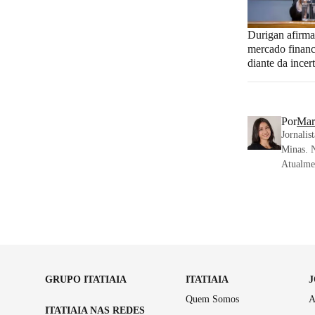
Durigan afirma
mercado financ
diante da ince
Por
Mar
Jornalis
Minas. N
Atualmen
GRUPO ITATIAIA
ITATIAIA
Quem Somos
A
ITATIAIA NAS REDES