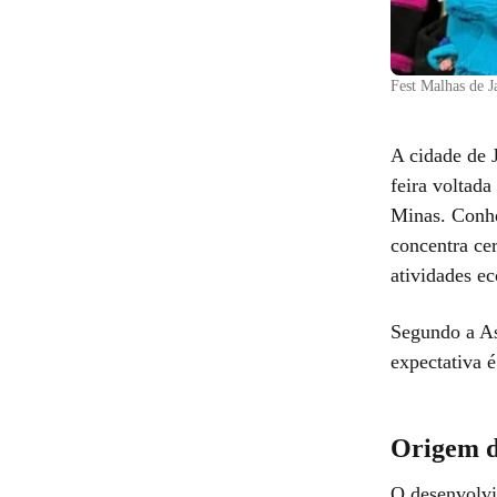
Fest Malhas de 
A cidade de
feira voltad
Minas. Conhe
concentra cer
atividades e
Segundo a As
expectativa é
Origem d
O desenvolvi