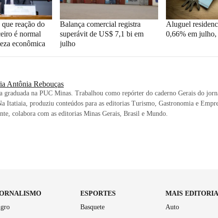
 que reação do
Balança comercial registra
Aluguel residenc
eiro é normal
superávit de US$ 7,1 bi em
0,66% em julho
rteza econômica
julho
ia Antônia Rebouças
ta graduada na PUC Minas. Trabalhou como repórter do caderno Gerais do jorn
a Itatiaia, produziu conteúdos para as editorias Turismo, Gastronomia e Empr
te, colabora com as editorias Minas Gerais, Brasil e Mundo.
JORNALISMO
ESPORTES
MAIS EDITORI
gro
Basquete
Auto