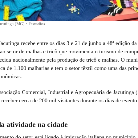
Jacutinga (MG)
•
Festmalhas
Jacutinga
recebe entre os dias 3 e 21 de junho a 48ª edição d
a ao setor de malhas e tricô que movimenta o turismo de comp
cida nacionalmente pela produção de tricô e malhas. O muni
ca de 1.100 malharias e tem o setor têxtil como uma das prin
conômicas.
sociação Comercial, Industrial e Agropecuária de Jacutinga 
 receber cerca de 200 mil visitantes durante os dias de evento
a atividade na cidade
mento do setor está ligado à imigração italiana no município.