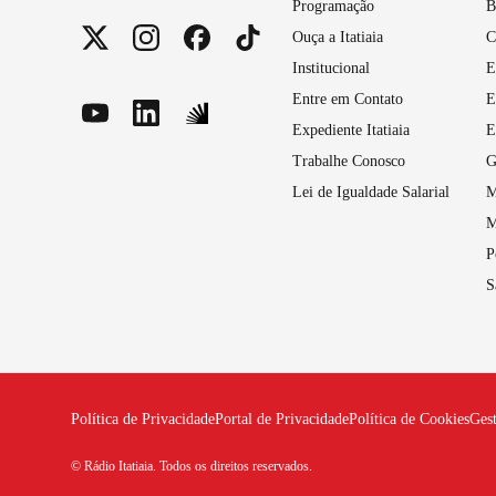
Programação
B
Ouça a Itatiaia
C
Institucional
E
Entre em Contato
E
Expediente Itatiaia
E
Trabalhe Conosco
G
Lei de Igualdade Salarial
M
M
P
S
Política de Privacidade
Portal de Privacidade
Política de Cookies
Ges
© Rádio Itatiaia. Todos os direitos reservados.