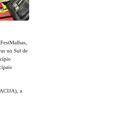
a FestMalhas,
ras no Sul de
cípio
cipais
(ACIJA), a
.