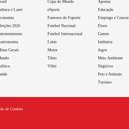
rasil
Copa do Mundo
Apostas
ultura e Lazer
eSports
Educação
conomia
Famosos do Esporte
Emprego e Concur
leições 2026
Futebol Nacional
Eloos
ntretenimento
Futebol Internacional
Games
astronomia
Lutas
Indústria
inas Gerais
Motor
Jogos
undo
Tênis
Meio Ambiente
olítica
Vôlei
Negócios
aúde
Pets e Animais
Turismo
tão de Cookies