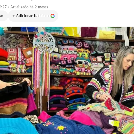
7h27
•
Atualizado
há 2 meses
ar
Adicionar Itatiaia ao