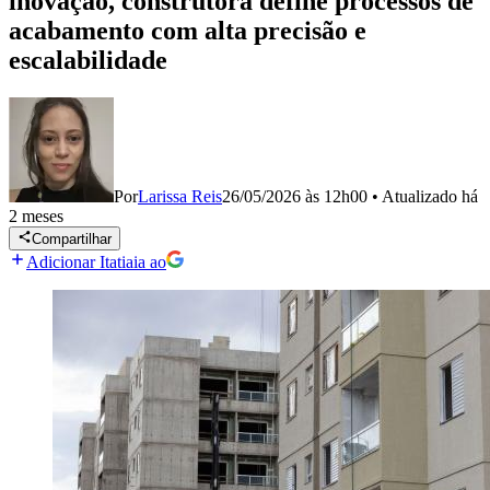
inovação, construtora define processos de
acabamento com alta precisão e
escalabilidade
Por
Larissa Reis
26/05/2026 às 12h00
•
Atualizado
há
2 meses
Compartilhar
Adicionar Itatiaia ao