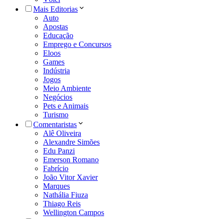
Mais Editorias
Auto
Apostas
Educação
Emprego e Concursos
Eloos
Games
Indústria
Jogos
Meio Ambiente
Negócios
Pets e Animais
Turismo
Comentaristas
Alê Oliveira
Alexandre Simões
Edu Panzi
Emerson Romano
Fabrício
João Vitor Xavier
Marques
Nathália Fiuza
Thiago Reis
Wellington Campos