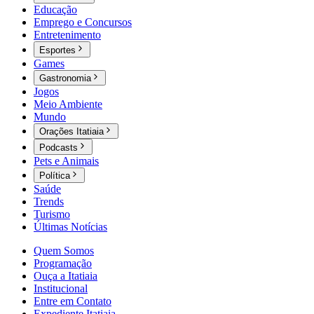
Educação
Emprego e Concursos
Entretenimento
Esportes
Games
Gastronomia
Jogos
Meio Ambiente
Mundo
Orações Itatiaia
Podcasts
Pets e Animais
Política
Saúde
Trends
Turismo
Últimas Notícias
Quem Somos
Programação
Ouça a Itatiaia
Institucional
Entre em Contato
Expediente Itatiaia