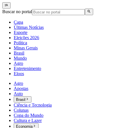
Buscar no portal
Capa
Últimas Notícias
Esporte
Eleições 2026
Política
Minas Gerais
Brasil
Mundo
Agro
Entretenimento
Eloos
Agro
Apostas
Auto
Brasil
Ciência e Tecnologia
Colunas
Copa do Mundo
Cultura e Lazer
Economia