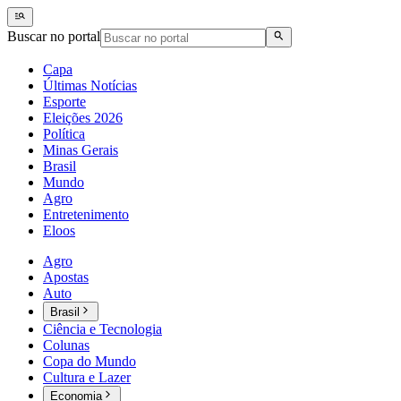
Buscar no portal
Capa
Últimas Notícias
Esporte
Eleições 2026
Política
Minas Gerais
Brasil
Mundo
Agro
Entretenimento
Eloos
Agro
Apostas
Auto
Brasil
Ciência e Tecnologia
Colunas
Copa do Mundo
Cultura e Lazer
Economia