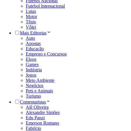
Futebol Nacional
Futebol Internacional
Lutas
Motor
Tênis
Vôlei
Mais Editorias
Auto
Apostas
Educação
Emprego e Concursos
Eloos
Games
Indústria
Jogos
Meio Ambiente
Negócios
Pets e Animais
Turismo
Comentaristas
Alê Oliveira
Alexandre Simões
Edu Panzi
Emerson Romano
Fabrício