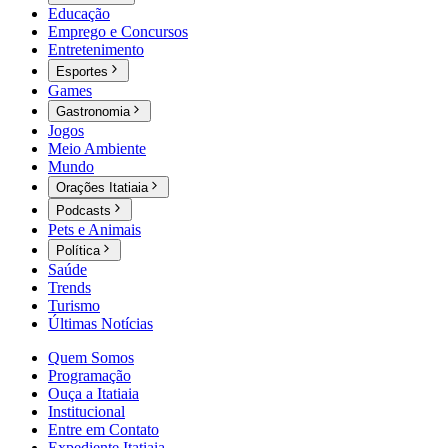
Educação
Emprego e Concursos
Entretenimento
Esportes
Games
Gastronomia
Jogos
Meio Ambiente
Mundo
Orações Itatiaia
Podcasts
Pets e Animais
Política
Saúde
Trends
Turismo
Últimas Notícias
Quem Somos
Programação
Ouça a Itatiaia
Institucional
Entre em Contato
Expediente Itatiaia