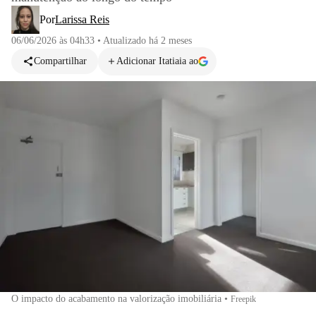
Por
Larissa Reis
06/06/2026 às 04h33
•
Atualizado
há 2 meses
Compartilhar
Adicionar Itatiaia ao
O impacto do acabamento na valorização imobiliária
•
Freepik