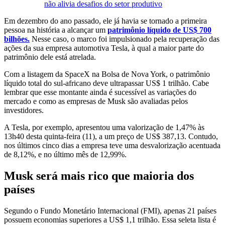
não alivia desafios do setor produtivo
Em dezembro do ano passado, ele já havia se tornado a primeira
pessoa na história a alcançar um
patrimônio líquido de US$ 700
bilhões.
Nesse caso, o marco foi impulsionado pela recuperação das
ações da sua empresa automotiva Tesla, à qual a maior parte do
patrimônio dele está atrelada.
Com a listagem da SpaceX na Bolsa de Nova York, o patrimônio
líquido total do sul-africano deve ultrapassar US$ 1 trilhão. Cabe
lembrar que esse montante ainda é sucessível as variações do
mercado e como as empresas de Musk são avaliadas pelos
investidores.
A Tesla, por exemplo, apresentou uma valorização de 1,47% às
13h40 desta quinta-feira (11), a um preço de US$ 387,13. Contudo,
nos últimos cinco dias a empresa teve uma desvalorização acentuada
de 8,12%, e no último mês de 12,99%.
Musk será mais rico que maioria dos
países
Segundo o Fundo Monetário Internacional (FMI), apenas 21 países
possuem economias superiores a US$ 1,1 trilhão. Essa seleta lista é