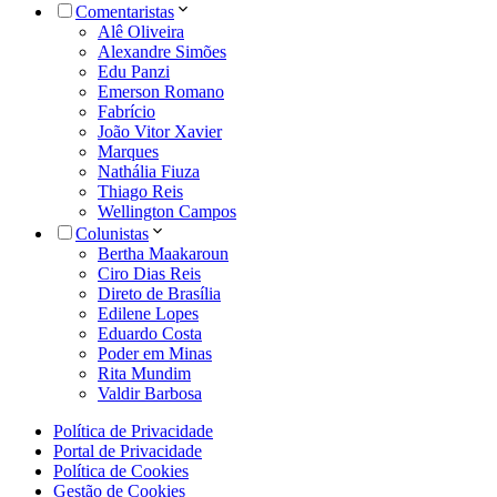
Comentaristas
Alê Oliveira
Alexandre Simões
Edu Panzi
Emerson Romano
Fabrício
João Vitor Xavier
Marques
Nathália Fiuza
Thiago Reis
Wellington Campos
Colunistas
Bertha Maakaroun
Ciro Dias Reis
Direto de Brasília
Edilene Lopes
Eduardo Costa
Poder em Minas
Rita Mundim
Valdir Barbosa
Política de Privacidade
Portal de Privacidade
Política de Cookies
Gestão de Cookies