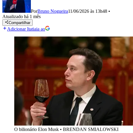
Por
Bruno Nogueira
11/06/2026 às 13h48
•
Atualizado
há 1 mês
Compartilhar
Adicionar Itatiaia ao
O bilionário Elon Musk
•
BRENDAN SMIALOWSKI