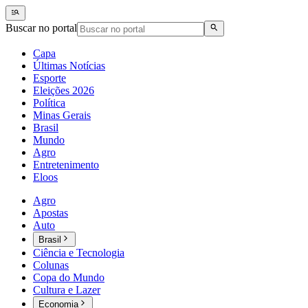
Buscar no portal
Capa
Últimas Notícias
Esporte
Eleições 2026
Política
Minas Gerais
Brasil
Mundo
Agro
Entretenimento
Eloos
Agro
Apostas
Auto
Brasil
Ciência e Tecnologia
Colunas
Copa do Mundo
Cultura e Lazer
Economia