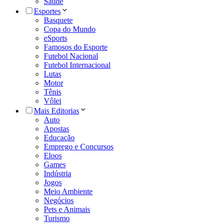
Saúde
Esportes
Basquete
Copa do Mundo
eSports
Famosos do Esporte
Futebol Nacional
Futebol Internacional
Lutas
Motor
Tênis
Vôlei
Mais Editorias
Auto
Apostas
Educação
Emprego e Concursos
Eloos
Games
Indústria
Jogos
Meio Ambiente
Negócios
Pets e Animais
Turismo