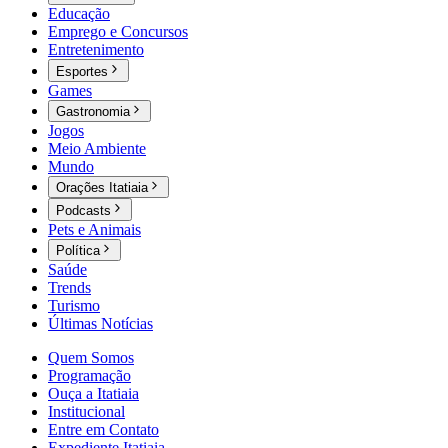
Educação
Emprego e Concursos
Entretenimento
Esportes
Games
Gastronomia
Jogos
Meio Ambiente
Mundo
Orações Itatiaia
Podcasts
Pets e Animais
Política
Saúde
Trends
Turismo
Últimas Notícias
Quem Somos
Programação
Ouça a Itatiaia
Institucional
Entre em Contato
Expediente Itatiaia