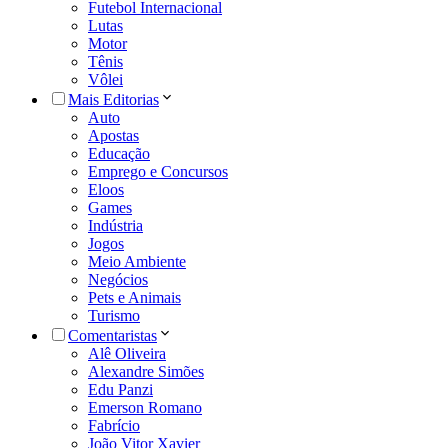
Futebol Internacional
Lutas
Motor
Tênis
Vôlei
Mais Editorias
Auto
Apostas
Educação
Emprego e Concursos
Eloos
Games
Indústria
Jogos
Meio Ambiente
Negócios
Pets e Animais
Turismo
Comentaristas
Alê Oliveira
Alexandre Simões
Edu Panzi
Emerson Romano
Fabrício
João Vitor Xavier