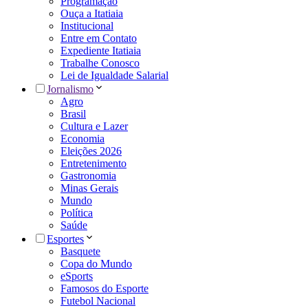
Programação
Ouça a Itatiaia
Institucional
Entre em Contato
Expediente Itatiaia
Trabalhe Conosco
Lei de Igualdade Salarial
Jornalismo
Agro
Brasil
Cultura e Lazer
Economia
Eleições 2026
Entretenimento
Gastronomia
Minas Gerais
Mundo
Política
Saúde
Esportes
Basquete
Copa do Mundo
eSports
Famosos do Esporte
Futebol Nacional