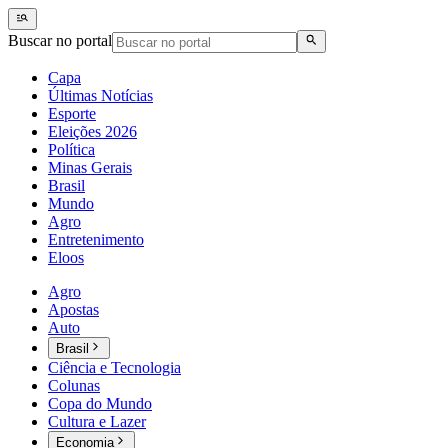
Buscar no portal
Capa
Últimas Notícias
Esporte
Eleições 2026
Política
Minas Gerais
Brasil
Mundo
Agro
Entretenimento
Eloos
Agro
Apostas
Auto
Brasil
Ciência e Tecnologia
Colunas
Copa do Mundo
Cultura e Lazer
Economia