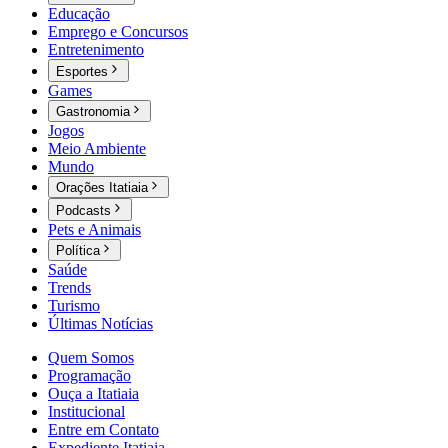
Educação
Emprego e Concursos
Entretenimento
Esportes
Games
Gastronomia
Jogos
Meio Ambiente
Mundo
Orações Itatiaia
Podcasts
Pets e Animais
Política
Saúde
Trends
Turismo
Últimas Notícias
Quem Somos
Programação
Ouça a Itatiaia
Institucional
Entre em Contato
Expediente Itatiaia