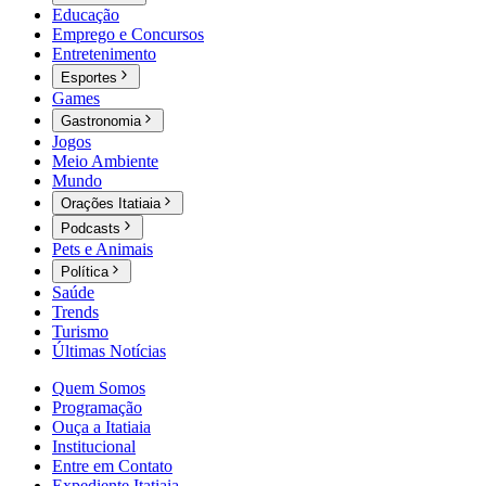
Educação
Emprego e Concursos
Entretenimento
Esportes
Games
Gastronomia
Jogos
Meio Ambiente
Mundo
Orações Itatiaia
Podcasts
Pets e Animais
Política
Saúde
Trends
Turismo
Últimas Notícias
Quem Somos
Programação
Ouça a Itatiaia
Institucional
Entre em Contato
Expediente Itatiaia