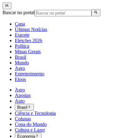
Buscar no portal
Capa
Últimas Notícias
Esporte
Eleições 2026
Política
Minas Gerais
Brasil
Mundo
Agro
Entretenimento
Eloos
Agro
Apostas
Auto
Brasil
Ciência e Tecnologia
Colunas
Copa do Mundo
Cultura e Lazer
Economia