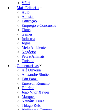
Vôlei
Mais Editorias
Auto
Apostas
Educação
Emprego e Concursos
Eloos
Games
Indústria
Jogos
Meio Ambiente
Negócios
Pets e Animais
Turismo
Comentaristas
Alê Oliveira
Alexandre Simões
Edu Panzi
Emerson Romano
Fabrício
João Vitor Xavier
Marques
Nathália Fiuza
Thiago Reis
Wellington Campos