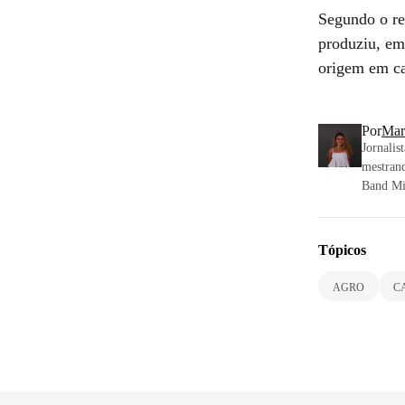
Segundo o re
produziu, em
origem em ca
Por
Mar
Jornalis
mestran
Band Mi
Tópicos
AGRO
C