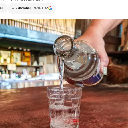
ar
Adicionar Itatiaia ao