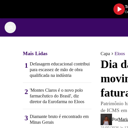
T
Ou
Mais Lidas
Capa
Eloos
Dia d
Defasagem educacional contribui
1
para escassez de mão de obra
movim
qualificada na indústria
fatu
'Montes Claros é o novo polo
2
farmacêutico do Brasil', diz
diretor da Eurofarma no Eloos
Patrimônio h
de ICMS em 
Diamante bruto é encontrado em
3
Por
Mari
Minas Gerais
21/05/2026 às 1