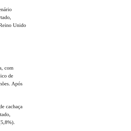
enário
tado,
 Reino Unido
a, com
pico de
hões. Após
 de cachaça
tado,
(5,8%).