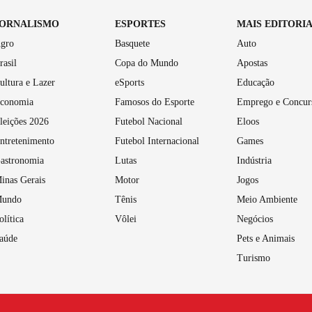
JORNALISMO
ESPORTES
MAIS EDITORI
gro
Basquete
Auto
rasil
Copa do Mundo
Apostas
ultura e Lazer
eSports
Educação
conomia
Famosos do Esporte
Emprego e Concur
leições 2026
Futebol Nacional
Eloos
ntretenimento
Futebol Internacional
Games
astronomia
Lutas
Indústria
inas Gerais
Motor
Jogos
undo
Tênis
Meio Ambiente
olítica
Vôlei
Negócios
aúde
Pets e Animais
Turismo