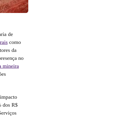
ria de
rais
como
tores da
presença no
a mineira
ões
 impacto
% dos R$
Serviços