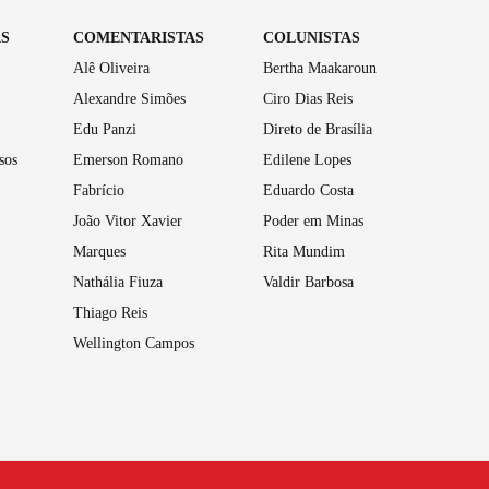
AS
COMENTARISTAS
COLUNISTAS
Alê Oliveira
Bertha Maakaroun
Alexandre Simões
Ciro Dias Reis
Edu Panzi
Direto de Brasília
sos
Emerson Romano
Edilene Lopes
Fabrício
Eduardo Costa
João Vitor Xavier
Poder em Minas
Marques
Rita Mundim
Nathália Fiuza
Valdir Barbosa
Thiago Reis
Wellington Campos