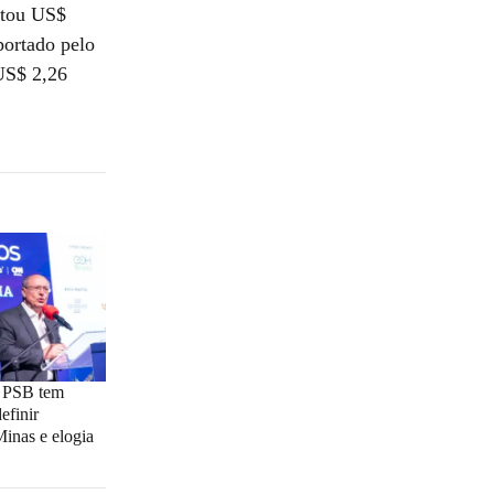
rtou US$
portado pelo
US$ 2,26
e PSB tem
efinir
inas e elogia