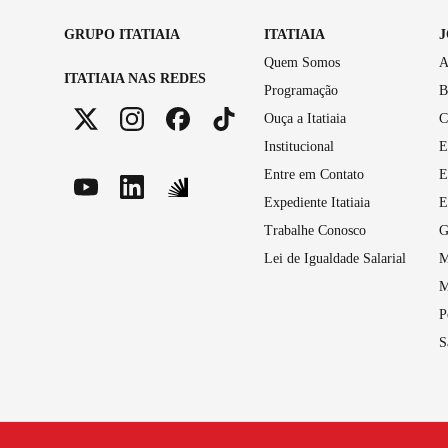
GRUPO ITATIAIA
ITATIAIA
Quem Somos
A
ITATIAIA NAS REDES
Programação
B
Ouça a Itatiaia
C
Institucional
E
Entre em Contato
E
Expediente Itatiaia
E
Trabalhe Conosco
G
Lei de Igualdade Salarial
M
M
P
S