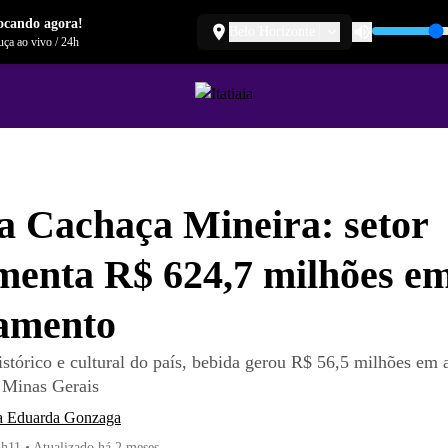
ocando agora!
Belo Horizonte
ça ao vivo
/
24h
a Cachaça Mineira: setor
enta R$ 624,7 milhões e
ramento
istórico e cultural do país, bebida gerou R$ 56,5 milhões em 
Minas Gerais
a Eduarda Gonzaga
3h11
•
Atualizado
há 2 meses