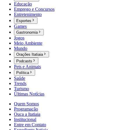
Educação
Emprego e Concursos
Entretenimento
Esportes
Games
Gastronomia
Jogos
Meio Ambiente
Mundo
Orações Itatiaia
Podcasts
Pets e Animais
Política
Saúde
Trends
Turismo
Últimas Notícias
Quem Somos
Programação
Ouça a Itatiaia
Institucional
Entre em Contato
Expediente Itatiaia