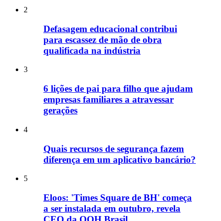
2
Defasagem educacional contribui
para escassez de mão de obra
qualificada na indústria
3
6 lições de pai para filho que ajudam
empresas familiares a atravessar
gerações
4
Quais recursos de segurança fazem
diferença em um aplicativo bancário?
5
Eloos: 'Times Square de BH' começa
a ser instalada em outubro, revela
CEO da OOH Brasil