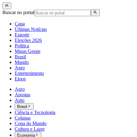
Buscar no portal
Capa
Últimas Notícias
Esporte
Eleições 2026
Política
Minas Gerais
Brasil
Mundo
Agro
Entretenimento
Eloos
Agro
Apostas
Auto
Brasil
Ciência e Tecnologia
Colunas
Copa do Mundo
Cultura e Lazer
Economia