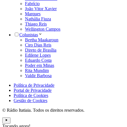
Fabrício
João Vitor Xavier
Marques
Nathália Fiuza
Thiago Reis
Wellington Campos
Colunistas
Bertha Maakaroun
Ciro Dias Reis
Direto de Brasília
Edilene Lopes
Eduardo Costa
Poder em Minas
Rita Mundim
Valdir Barbosa
Política de Privacidade
Portal de Privacidade
Política de Cookies
Gestão de Cookies
© Rádio Itatiaia. Todos os direitos reservados.
Tocando agora!