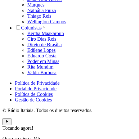
Marques
Nathália Fiuza
Thiago Reis
Wellington Campos
Colunistas
Bertha Maakaroun
Ciro Dias Reis
Direto de Brasília
Edilene Lopes
Eduardo Costa
Poder em Minas
Rita Mundim
Valdir Barbosa
Política de Privacidade
Portal de Privacidade
Política de Cookies
Gestão de Cookies
© Rádio Itatiaia. Todos os direitos reservados.
Tocando agora!
Ouça ao vivo
/
24h