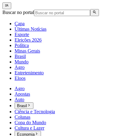
Buscar no portal
Capa
Últimas Notícias
Esporte
Eleições 2026
Política
Minas Gerais
Brasil
Mundo
Agro
Entretenimento
Eloos
Agro
Apostas
Auto
Brasil
Ciência e Tecnologia
Colunas
Copa do Mundo
Cultura e Lazer
Economia