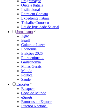
Programação
Ouça a Itatiaia
Institucional
Entre em Contato
Expediente Itatiaia
Trabalhe Conosco
Lei de Igualdade Salarial
Jornalismo
Agro
Brasil
Cultura e Lazer
Economia
Eleições 2026
Entretenimento
Gastronomia
Minas Gerais
Mundo
Política
Saúde
Esportes
Basquete
Copa do Mundo
eSports
Famosos do Esporte
Futebol Nacional