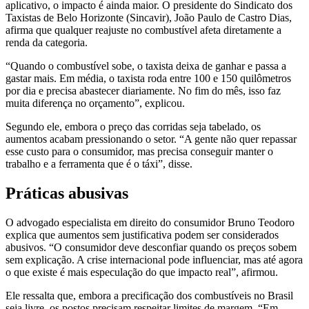
aplicativo, o impacto é ainda maior. O presidente do Sindicato dos
Taxistas de Belo Horizonte (Sincavir), João Paulo de Castro Dias,
afirma que qualquer reajuste no combustível afeta diretamente a
renda da categoria.
“Quando o combustível sobe, o taxista deixa de ganhar e passa a
gastar mais. Em média, o taxista roda entre 100 e 150 quilômetros
por dia e precisa abastecer diariamente. No fim do mês, isso faz
muita diferença no orçamento”, explicou.
Segundo ele, embora o preço das corridas seja tabelado, os
aumentos acabam pressionando o setor. “A gente não quer repassar
esse custo para o consumidor, mas precisa conseguir manter o
trabalho e a ferramenta que é o táxi”, disse.
Práticas abusivas
O advogado especialista em direito do consumidor Bruno Teodoro
explica que aumentos sem justificativa podem ser considerados
abusivos. “O consumidor deve desconfiar quando os preços sobem
sem explicação. A crise internacional pode influenciar, mas até agora
o que existe é mais especulação do que impacto real”, afirmou.
Ele ressalta que, embora a precificação dos combustíveis no Brasil
seja livre, os postos precisam respeitar limites de margem. “Em