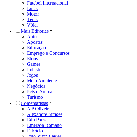
Futebol Internacional
Lutas
Motor
Tênis
Vôlei
Mais Editorias
Auto
Apostas
Educação
Emprego e Concursos
Eloos
Games
Indústria
Jogos
Meio Ambiente
Negócios
Pets e Animais
Turismo
Comentaristas
Alê Oliveira
Alexandre Simões
Edu Panzi
Emerson Romano
Fabrício
João Vitor Xavier