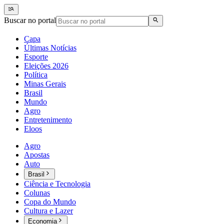
Buscar no portal
Capa
Últimas Notícias
Esporte
Eleições 2026
Política
Minas Gerais
Brasil
Mundo
Agro
Entretenimento
Eloos
Agro
Apostas
Auto
Brasil
Ciência e Tecnologia
Colunas
Copa do Mundo
Cultura e Lazer
Economia