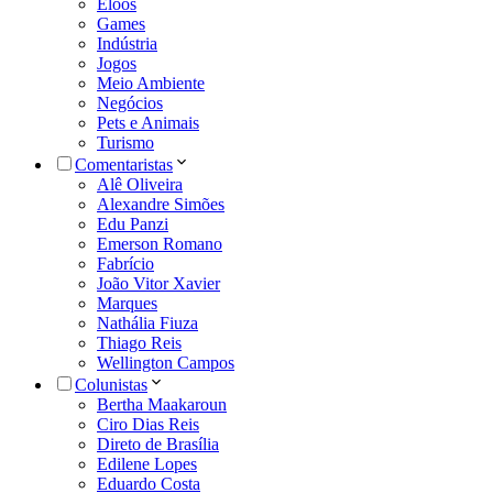
Eloos
Games
Indústria
Jogos
Meio Ambiente
Negócios
Pets e Animais
Turismo
Comentaristas
Alê Oliveira
Alexandre Simões
Edu Panzi
Emerson Romano
Fabrício
João Vitor Xavier
Marques
Nathália Fiuza
Thiago Reis
Wellington Campos
Colunistas
Bertha Maakaroun
Ciro Dias Reis
Direto de Brasília
Edilene Lopes
Eduardo Costa