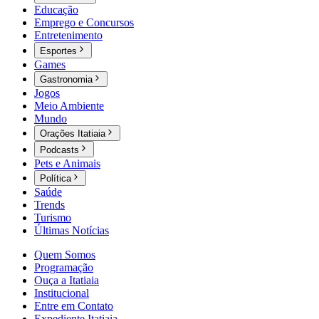
Educação
Emprego e Concursos
Entretenimento
Esportes
Games
Gastronomia
Jogos
Meio Ambiente
Mundo
Orações Itatiaia
Podcasts
Pets e Animais
Política
Saúde
Trends
Turismo
Últimas Notícias
Quem Somos
Programação
Ouça a Itatiaia
Institucional
Entre em Contato
Expediente Itatiaia