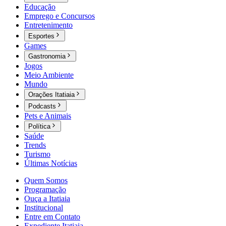
Educação
Emprego e Concursos
Entretenimento
Esportes
Games
Gastronomia
Jogos
Meio Ambiente
Mundo
Orações Itatiaia
Podcasts
Pets e Animais
Política
Saúde
Trends
Turismo
Últimas Notícias
Quem Somos
Programação
Ouça a Itatiaia
Institucional
Entre em Contato
Expediente Itatiaia