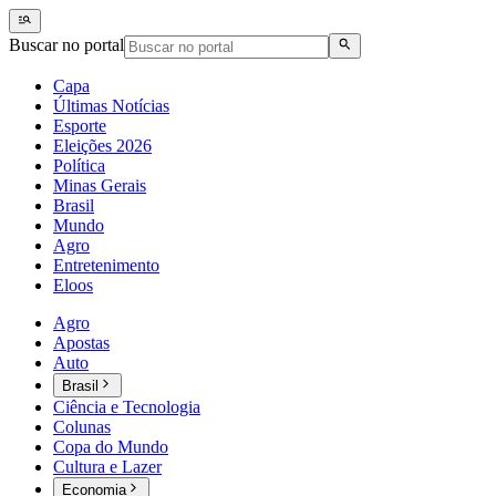
Buscar no portal
Capa
Últimas Notícias
Esporte
Eleições 2026
Política
Minas Gerais
Brasil
Mundo
Agro
Entretenimento
Eloos
Agro
Apostas
Auto
Brasil
Ciência e Tecnologia
Colunas
Copa do Mundo
Cultura e Lazer
Economia