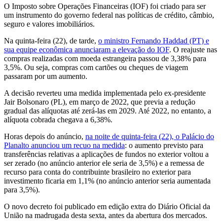
O Imposto sobre Operações Financeiras (IOF) foi criado para ser
um instrumento do governo federal nas políticas de crédito, câmbio,
seguro e valores imobiliários.
Na quinta-feira (22), de tarde,
o ministro Fernando Haddad (PT) e
sua equipe econômica anunciaram a elevação do IOF
. O reajuste nas
compras realizadas com moeda estrangeira passou de 3,38% para
3,5%. Ou seja, compras com cartões ou cheques de viagem
passaram por um aumento.
A decisão reverteu uma medida implementada pelo ex-presidente
Jair Bolsonaro (PL), em março de 2022, que previa a redução
gradual das alíquotas até zerá-las em 2029. Até 2022, no entanto, a
alíquota cobrada chegava a 6,38%.
Horas depois do anúncio,
na noite de quinta-feira (22), o Palácio do
Planalto anunciou um recuo na medida
: o aumento previsto para
transferências relativas a aplicações de fundos no exterior voltou a
ser zerado (no anúncio anterior ele seria de 3,5%) e a remessa de
recurso para conta do contribuinte brasileiro no exterior para
investimento ficaria em 1,1% (no anúncio anterior seria aumentada
para 3,5%).
O novo decreto foi publicado em edição extra do Diário Oficial da
União na madrugada desta sexta, antes da abertura dos mercados.