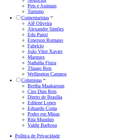
Negócios
Pets e Animais
Turismo
Comentaristas
Alê Oliveira
Alexandre Simões
Edu Panzi
Emerson Romano
Fabrício
João Vitor Xavier
Marques
Nathália Fiuza
Thiago Reis
Wellington Campos
Colunistas
Bertha Maakaroun
Ciro Dias Reis
Direto de Brasília
Edilene Lopes
Eduardo Costa
Poder em Minas
Rita Mundim
Valdir Barbosa
Política de Privacidade