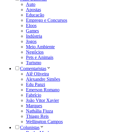
Auto
Apostas
Educação
Emprego e Concursos
Eloos
Games
Indústria
Jogos
Meio Ambiente
Negócios
Pets e Animais
Turismo
Comentaristas
Alê Oliveira
Alexandre Simões
Edu Panzi
Emerson Romano
Fabrício
João Vitor Xavier
Marques
Nathália Fiuza
Thiago Reis
Wellington Campos
Colunistas