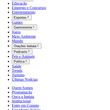
Educação
Emprego e Concursos
Entretenimento
Esportes
Games
Gastronomia
Jogos
Meio Ambiente
Mundo
Orações Itatiaia
Podcasts
Pets e Animais
Política
Saúde
Trends
Turismo
Últimas Notícias
Quem Somos
Programação
Ouça a Itatiaia
Institucional
Entre em Contato
Expediente Itatiaia