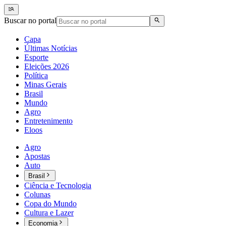
Buscar no portal
Capa
Últimas Notícias
Esporte
Eleições 2026
Política
Minas Gerais
Brasil
Mundo
Agro
Entretenimento
Eloos
Agro
Apostas
Auto
Brasil
Ciência e Tecnologia
Colunas
Copa do Mundo
Cultura e Lazer
Economia