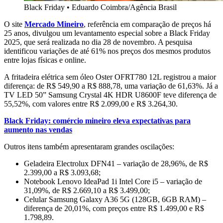
Black Friday
•
Eduardo Coimbra/Agência Brasil
O site
Mercado Mineiro
, referência em comparação de preços há
25 anos, divulgou um levantamento especial sobre a Black Friday
2025, que será realizada no dia 28 de novembro. A pesquisa
identificou variações de até 61% nos preços dos mesmos produtos
entre lojas físicas e online.
A fritadeira elétrica sem óleo Oster OFRT780 12L registrou a maior
diferença: de R$ 549,90 a R$ 888,78, uma variação de 61,63%. Já a
TV LED 50” Samsung Crystal 4K HDR U8600F teve diferença de
55,52%, com valores entre R$ 2.099,00 e R$ 3.264,30.
Black Friday: comércio mineiro eleva expectativas para
aumento nas vendas
Outros itens também apresentaram grandes oscilações:
Geladeira Electrolux DFN41 – variação de 28,96%, de R$
2.399,00 a R$ 3.093,68;
Notebook Lenovo IdeaPad 1i Intel Core i5 – variação de
31,09%, de R$ 2.669,10 a R$ 3.499,00;
Celular Samsung Galaxy A36 5G (128GB, 6GB RAM) –
diferença de 20,01%, com preços entre R$ 1.499,00 e R$
1.798,89.