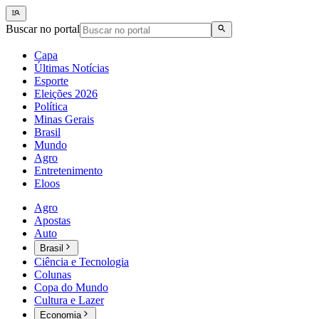
Buscar no portal
Capa
Últimas Notícias
Esporte
Eleições 2026
Política
Minas Gerais
Brasil
Mundo
Agro
Entretenimento
Eloos
Agro
Apostas
Auto
Brasil
Ciência e Tecnologia
Colunas
Copa do Mundo
Cultura e Lazer
Economia