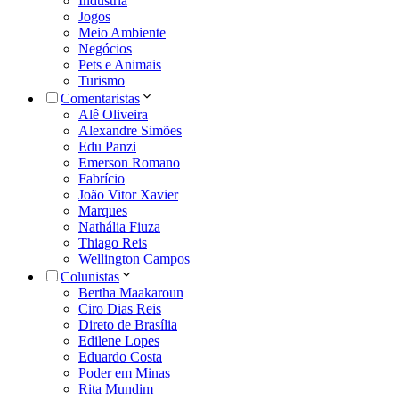
Indústria
Jogos
Meio Ambiente
Negócios
Pets e Animais
Turismo
Comentaristas
Alê Oliveira
Alexandre Simões
Edu Panzi
Emerson Romano
Fabrício
João Vitor Xavier
Marques
Nathália Fiuza
Thiago Reis
Wellington Campos
Colunistas
Bertha Maakaroun
Ciro Dias Reis
Direto de Brasília
Edilene Lopes
Eduardo Costa
Poder em Minas
Rita Mundim