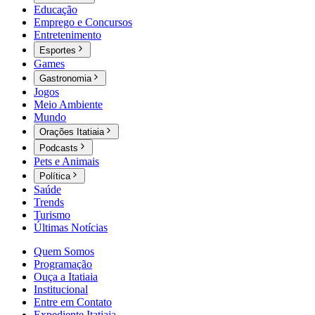
Educação
Emprego e Concursos
Entretenimento
Esportes
Games
Gastronomia
Jogos
Meio Ambiente
Mundo
Orações Itatiaia
Podcasts
Pets e Animais
Política
Saúde
Trends
Turismo
Últimas Notícias
Quem Somos
Programação
Ouça a Itatiaia
Institucional
Entre em Contato
Expediente Itatiaia