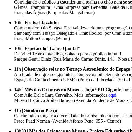
Convidando o público a estender uma toalha no chão para se se
Gêmea, Trampulim - Uma Surpresa para Benedita, Baile da Dri
Praça das Águas (Parque das Mangabeiras)
10h |
Festival Jazzinho
Com curadoria do Savassi Festival, levando uma programação mu
Sambaby com Thiago Delegado e Timbalooloo, por Oran Etki
Praça Milton Campos (Betim)
10h |
Espetáculo “Lá no Quintal”
Da Vinci Teatro Inventivo, voltado para o público infantil.
Parque Gentil Diniz (Rua Maria do Carmo Diniz, 141 - Nossa
11h |
Observação solar no Terraço Astronômico do Espa
A retirada de ingressos gratuitos acontece na bilheteria do esp
Espaço do Conhecimento UFMG (Praça da Liberdade, 700 - Fu
14h |
Mês das Crianças no Museu - Jogo “BH Gigante
, um 
Com Aile Ziel e Lara Carvalho. Mais informações
aqui
.
Museu Histórico Abílio Barreto (Avenida Prudente de Morais, 
11h |
Samba na Praça
Celebrando a força e a diversidade do samba mineiro em suas m
Praça Fuad Noman (Avenida Afonso Pena, 955 - Centro)
13h30 |
Mês das Crianças no Museu - Projeto Educativo Ab