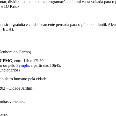
ntar, dividir a comida e uma programação cultural vasta voltada para 
 e DJ Kriok.
sical gratuita e cuidadosamente pensada para o público infantil. Além 
n (EUA).
 Senhora do Carmo)
ço UFMG
, entre 11h e 12h30
aço ou pelo
Sympla
, a partir das 10h45.
ncionários)
tabuleiro humano pela cidade”
202 - Cidade Jardim)
uitas vertentes.
erto