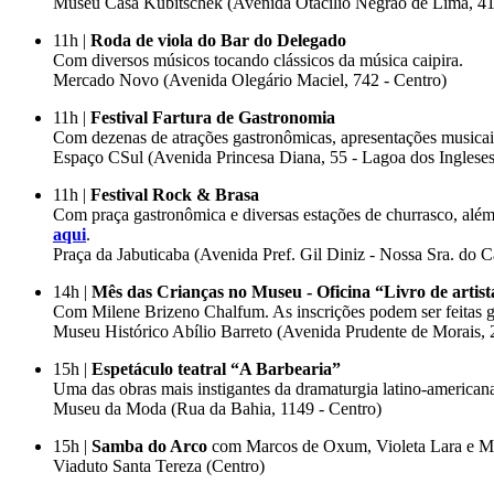
Museu Casa Kubitschek (Avenida Otacílio Negrão de Lima, 4
11h |
Roda de viola do Bar do Delegado
Com diversos músicos tocando clássicos da música caipira.
Mercado Novo (Avenida Olegário Maciel, 742 - Centro)
11h |
Festival Fartura de Gastronomia
Com dezenas de atrações gastronômicas, apresentações musica
Espaço CSul (Avenida Princesa Diana, 55 - Lagoa dos Inglese
11h |
Festival Rock & Brasa
Com praça gastronômica e diversas estações de churrasco, alé
aqui
.
Praça da Jabuticaba (Avenida Pref. Gil Diniz - Nossa Sra. do
14h |
Mês das Crianças no Museu - Oficina “Livro de artist
Com Milene Brizeno Chalfum. As inscrições podem ser feitas 
Museu Histórico Abílio Barreto (Avenida Prudente de Morais, 
15h |
Espetáculo teatral “A Barbearia”
Uma das obras mais instigantes da dramaturgia latino-americana
Museu da Moda (Rua da Bahia, 1149 - Centro)
15h |
Samba do Arco
com Marcos de Oxum, Violeta Lara e 
Viaduto Santa Tereza (Centro)