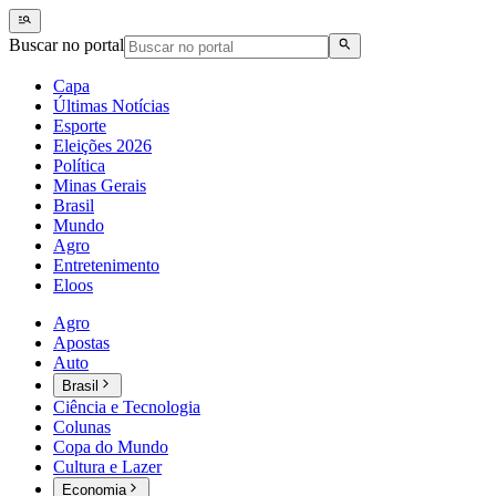
Buscar no portal
Capa
Últimas Notícias
Esporte
Eleições 2026
Política
Minas Gerais
Brasil
Mundo
Agro
Entretenimento
Eloos
Agro
Apostas
Auto
Brasil
Ciência e Tecnologia
Colunas
Copa do Mundo
Cultura e Lazer
Economia