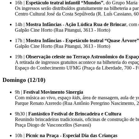
16h |
Espetáculo teatral infantil “Mundos”
, do Grupo Maria 
Os ingressos serão distribuídos gratuitamente na bilheteria a par
Centro Cultural José da Costa Sepúlveda (R. Luís Cassiano, 60 
14h |
Mostra Infâncias - Ação Lúdica Rua de Brincar
, com
Galpão Cine Horto (Rua Pitangui, 3613 - Horto)
17h |
Mostra Infâncias - Espetáculo teatral “Quase Árvore”
Galpão Cine Horto (Rua Pitangui, 3613 - Horto)
19h |
Observação celeste no Terraço Astronômico do Esp
A retirada de ingressos gratuitos acontece na bilheteria do esp
Espaço do Conhecimento UFMG (Praça da Liberdade, 700 - Fu
Domingo (12/10)
9h |
Festival Movimento Sinergia
Com música ao vivo, espaço
kids
, área de massagem, aula de yo
Parque Renato Azeredo (Rua Antônio Peregrino Nascimento, 2
9h30 |
Fantástico Festival de Brincadeira e Cultura
Reunindo brincadeiras tradicionais, oficinas de construção de br
Praça Diogo de Vasconcellos (Savassi)
10h |
Picnic na Praça - Especial Dia das Crianças