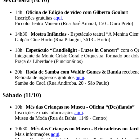
Sexta-feira (10/10)
14h |
Oficina de Edição de vídeo com Gilberto Goulart
Inscrições gratuitas
aqui
.
Piccolo Teatro Mineiro (Rua José Amaral, 150 - Ouro Preto)
14h30 |
Mostra Infâncias
- Espetáculo teatral “A Menina Cien
Galpão Cine Horto (Rua Pitangui, 3613 - Horto)
18h |
Espetáculo “Candlelight - Luzes in Concert”
com o Qua
Integrante da Monte Cristo Coral e Orquestra, formado por dois 
Praça da Liberdade (Funcionários)
20h |
Roda de Samba com Waldir Gomes & Banda
recebend
Retirada de ingressos gratuitos
aqui
.
Samba do Cacá (Rua Andiroba, 20 - São Paulo)
Sábado (11/10)
10h |
Mês das Crianças no Museu - Oficina “(Des)fiando”
Inscrições e mais informações
aqui
.
Museu da Moda (Rua da Bahia, 1149 - Centro)
10h30 |
Mês das Crianças no Museu - Brincadeiras no Jar
Mais informações
aqui
.