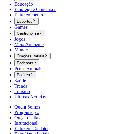
Educação
Emprego e Concursos
Entretenimento
Esportes
Games
Gastronomia
Jogos
Meio Ambiente
Mundo
Orações Itatiaia
Podcasts
Pets e Animais
Política
Saúde
Trends
Turismo
Últimas Notícias
Quem Somos
Programação
Ouça a Itatiaia
Institucional
Entre em Contato
Expediente Itatiaia