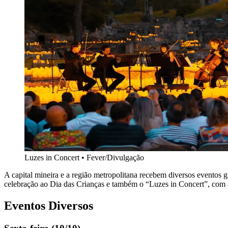
Luzes in Concert
•
Fever/Divulgação
A capital mineira e a região metropolitana recebem diversos eventos g
celebração ao Dia das Crianças e também o “Luzes in Concert”, com a
Eventos Diversos