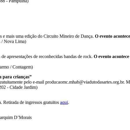
188 - Pampulha)
is e mais uma edição do Circuito Mineiro de Dança.
O evento acontec
s / Nova Lima)
m de apresentações de reconhecidas bandas de rock.
O evento acontece
 Carmo / Contagem)
a para crianças”
gratuitamente pelo e-mail producaomc.mhab@viadutodasartes.org.br. 
202 - Cidade Jardim)
. Retirada de ingressos gratuitos
aqui
.
Marquim D’Morais