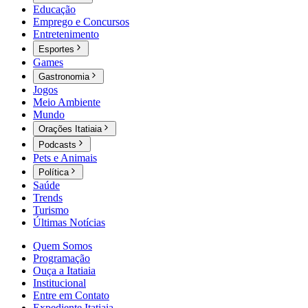
Educação
Emprego e Concursos
Entretenimento
Esportes
Games
Gastronomia
Jogos
Meio Ambiente
Mundo
Orações Itatiaia
Podcasts
Pets e Animais
Política
Saúde
Trends
Turismo
Últimas Notícias
Quem Somos
Programação
Ouça a Itatiaia
Institucional
Entre em Contato
Expediente Itatiaia