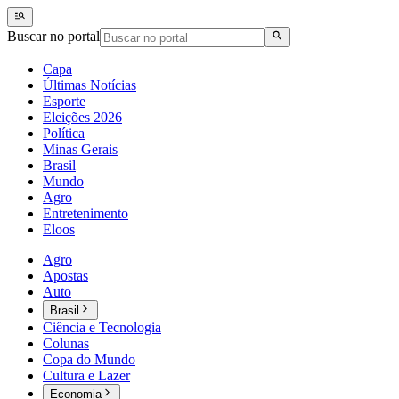
Buscar no portal
Capa
Últimas Notícias
Esporte
Eleições 2026
Política
Minas Gerais
Brasil
Mundo
Agro
Entretenimento
Eloos
Agro
Apostas
Auto
Brasil
Ciência e Tecnologia
Colunas
Copa do Mundo
Cultura e Lazer
Economia