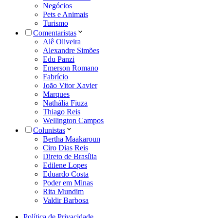
Negócios
Pets e Animais
Turismo
Comentaristas
Alê Oliveira
Alexandre Simões
Edu Panzi
Emerson Romano
Fabrício
João Vitor Xavier
Marques
Nathália Fiuza
Thiago Reis
Wellington Campos
Colunistas
Bertha Maakaroun
Ciro Dias Reis
Direto de Brasília
Edilene Lopes
Eduardo Costa
Poder em Minas
Rita Mundim
Valdir Barbosa
Política de Privacidade