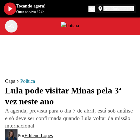
Tocando agora!
Belo Horizonte
Ouça ao vivo
/
24h
Capa
Política
Lula pode visitar Minas pela 3ª
vez neste ano
A agenda, prevista para o dia 7 de abril, está sob análise
e só deve ser confirmada quando Lula voltar da missão
internacional
Por
Edilene Lopes