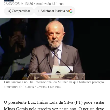
28/03/2025 às 13h36
•
Atualizado
há 1 ano
Compartilhar
Adicionar Itatiaia ao
Lula sanciona no Dia Internacional da Mulher lei que fortalece proteção
a menores de 14 anos
•
Créditos: CNN Brasil
O presidente Luiz Inácio Lula da Silva (PT) pode visitar
Minas Gerais pela terceira vez neste ano. O petista deve