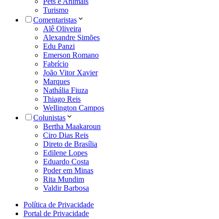
Pets e Animais
Turismo
Comentaristas
Alê Oliveira
Alexandre Simões
Edu Panzi
Emerson Romano
Fabrício
João Vitor Xavier
Marques
Nathália Fiuza
Thiago Reis
Wellington Campos
Colunistas
Bertha Maakaroun
Ciro Dias Reis
Direto de Brasília
Edilene Lopes
Eduardo Costa
Poder em Minas
Rita Mundim
Valdir Barbosa
Política de Privacidade
Portal de Privacidade