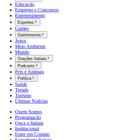
Educação
Emprego e Concursos
Entretenimento
Esportes
Games
Gastronomia
Jogos
Meio Ambiente
Mundo
Orações Itatiaia
Podcasts
Pets e Animais
Política
Saúde
Trends
Turismo
Últimas Notícias
Quem Somos
Programação
Ouça a Itatiaia
Institucional
Entre em Contato
Expediente Itatiaia