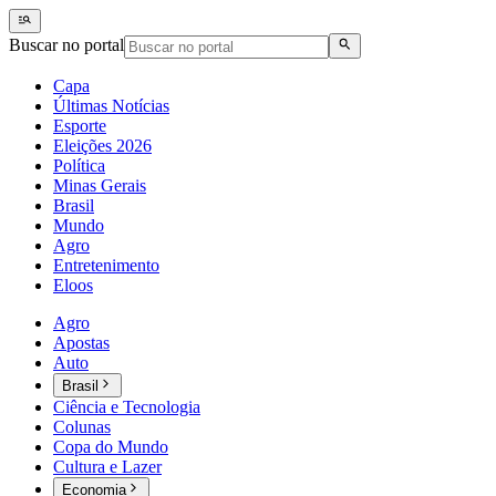
Buscar no portal
Capa
Últimas Notícias
Esporte
Eleições 2026
Política
Minas Gerais
Brasil
Mundo
Agro
Entretenimento
Eloos
Agro
Apostas
Auto
Brasil
Ciência e Tecnologia
Colunas
Copa do Mundo
Cultura e Lazer
Economia