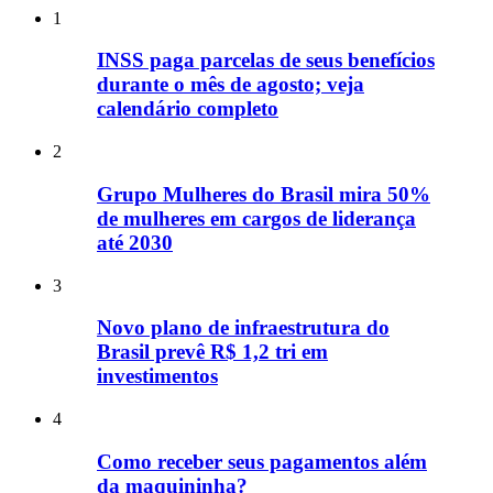
1
INSS paga parcelas de seus benefícios
durante o mês de agosto; veja
calendário completo
2
Grupo Mulheres do Brasil mira 50%
de mulheres em cargos de liderança
até 2030
3
Novo plano de infraestrutura do
Brasil prevê R$ 1,2 tri em
investimentos
4
Como receber seus pagamentos além
da maquininha?