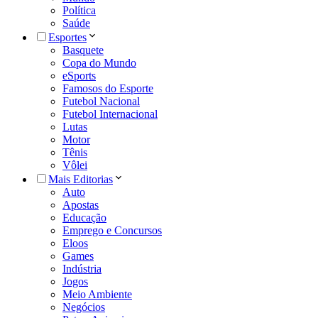
Política
Saúde
Esportes
Basquete
Copa do Mundo
eSports
Famosos do Esporte
Futebol Nacional
Futebol Internacional
Lutas
Motor
Tênis
Vôlei
Mais Editorias
Auto
Apostas
Educação
Emprego e Concursos
Eloos
Games
Indústria
Jogos
Meio Ambiente
Negócios