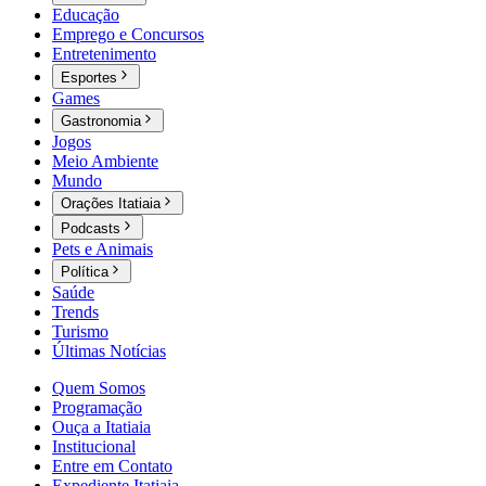
Educação
Emprego e Concursos
Entretenimento
Esportes
Games
Gastronomia
Jogos
Meio Ambiente
Mundo
Orações Itatiaia
Podcasts
Pets e Animais
Política
Saúde
Trends
Turismo
Últimas Notícias
Quem Somos
Programação
Ouça a Itatiaia
Institucional
Entre em Contato
Expediente Itatiaia