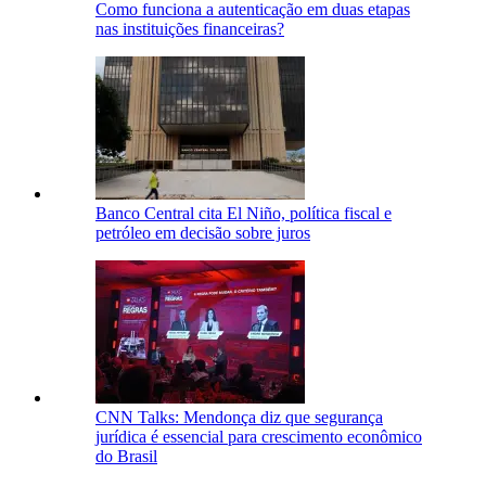
Como funciona a autenticação em duas etapas
nas instituições financeiras?
Banco Central cita El Niño, política fiscal e
petróleo em decisão sobre juros
CNN Talks: Mendonça diz que segurança
jurídica é essencial para crescimento econômico
do Brasil