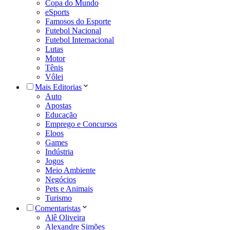
Copa do Mundo
eSports
Famosos do Esporte
Futebol Nacional
Futebol Internacional
Lutas
Motor
Tênis
Vôlei
Mais Editorias
Auto
Apostas
Educação
Emprego e Concursos
Eloos
Games
Indústria
Jogos
Meio Ambiente
Negócios
Pets e Animais
Turismo
Comentaristas
Alê Oliveira
Alexandre Simões