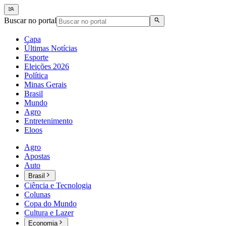
Buscar no portal
Capa
Últimas Notícias
Esporte
Eleições 2026
Política
Minas Gerais
Brasil
Mundo
Agro
Entretenimento
Eloos
Agro
Apostas
Auto
Brasil
Ciência e Tecnologia
Colunas
Copa do Mundo
Cultura e Lazer
Economia