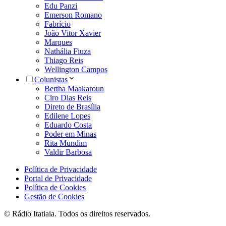
Edu Panzi
Emerson Romano
Fabrício
João Vitor Xavier
Marques
Nathália Fiuza
Thiago Reis
Wellington Campos
Colunistas
Bertha Maakaroun
Ciro Dias Reis
Direto de Brasília
Edilene Lopes
Eduardo Costa
Poder em Minas
Rita Mundim
Valdir Barbosa
Política de Privacidade
Portal de Privacidade
Política de Cookies
Gestão de Cookies
© Rádio Itatiaia. Todos os direitos reservados.