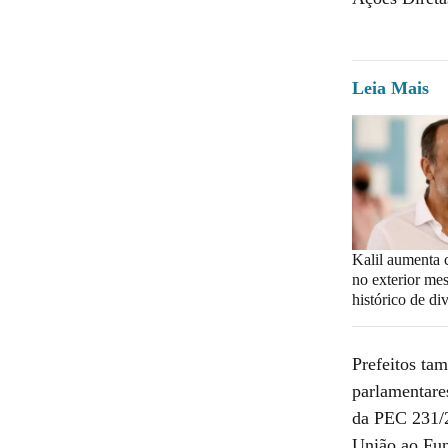
Leia Mais
Kalil aumenta 
no exterior m
histórico de div
Prefeitos ta
parlamentare
da PEC 231/2
União ao Fun