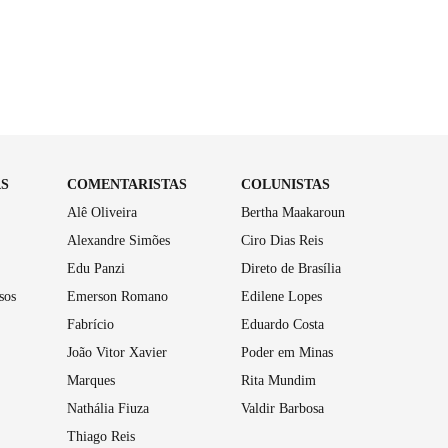
AS
COMENTARISTAS
COLUNISTAS
Alê Oliveira
Bertha Maakaroun
Alexandre Simões
Ciro Dias Reis
Edu Panzi
Direto de Brasília
sos
Emerson Romano
Edilene Lopes
Fabrício
Eduardo Costa
João Vitor Xavier
Poder em Minas
Marques
Rita Mundim
Nathália Fiuza
Valdir Barbosa
Thiago Reis