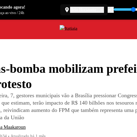
ocando agora!
Belo Horizonte
ça ao vivo
/
24h
s-bomba mobilizam prefei
otesto
eira, 7, gestores municipais vão a Brasília pressionar Congre
s que estimam, terão impacto de R$ 140 bilhões nos tesouros 
o, reivindicam aumento do FPM que também representa uma 
va da União
ha Maakaroun
8h34
•
Atualizado
há 1 mês