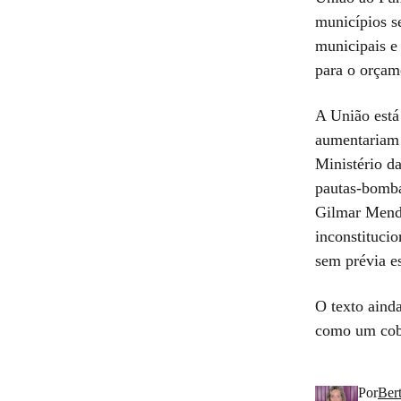
municípios s
municipais e
para o orçam
A União está
aumentariam 
Ministério d
pautas-bomba
Gilmar Mende
inconstitucio
sem prévia e
O texto ainda
como um cobe
Por
Ber