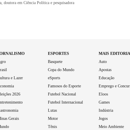
ta, doutora em Ciência Política e pesquisadora
JORNALISMO
ESPORTES
MAIS EDITORI
gro
Basquete
Auto
rasil
Copa do Mundo
Apostas
ultura e Lazer
eSports
Educação
conomia
Famosos do Esporte
Emprego e Concur
leições 2026
Futebol Nacional
Eloos
ntretenimento
Futebol Internacional
Games
astronomia
Lutas
Indústria
inas Gerais
Motor
Jogos
undo
Tênis
Meio Ambiente