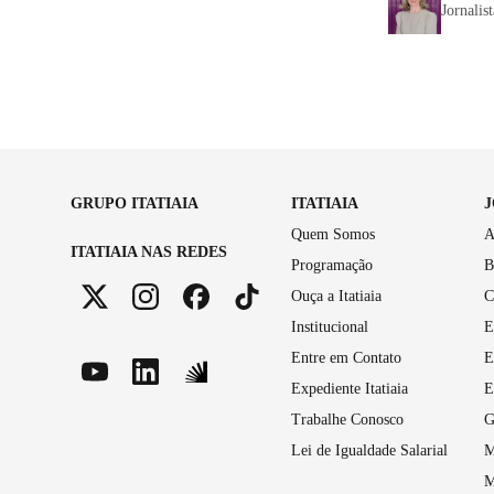
Jornalis
GRUPO ITATIAIA
ITATIAIA
Quem Somos
A
ITATIAIA NAS REDES
Programação
B
Ouça a Itatiaia
C
Institucional
E
Entre em Contato
E
Expediente Itatiaia
E
Trabalhe Conosco
G
Lei de Igualdade Salarial
M
M