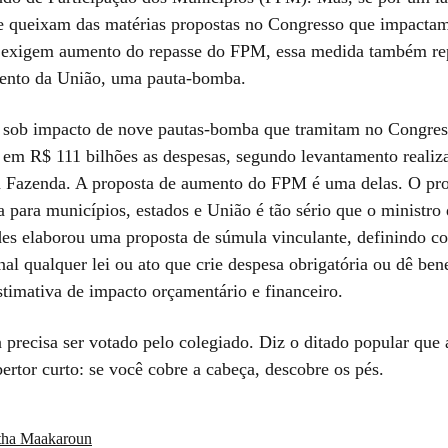
e queixam das matérias propostas no Congresso que impactam
 exigem aumento do repasse do FPM, essa medida também rep
ento da União, uma pauta-bomba.
 sob impacto de nove pautas-bomba que tramitam no Congres
em R$ 111 bilhões as despesas, segundo levantamento realiz
a Fazenda. A proposta de aumento do FPM é uma delas. O pr
 para municípios, estados e União é tão sério que o ministro
s elaborou uma proposta de súmula vinculante, definindo c
nal qualquer lei ou ato que crie despesa obrigatória ou dê bene
stimativa de impacto orçamentário e financeiro.
 precisa ser votado pelo colegiado. Diz o ditado popular que 
rtor curto: se você cobre a cabeça, descobre os pés.
tha Maakaroun