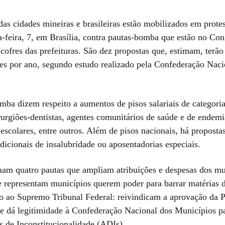
das cidades mineiras e brasileiras estão mobilizados em protes
a-feira, 7, em Brasília, contra pautas-bomba que estão no Con
cofres das prefeituras. São dez propostas que, estimam, terã
es por ano, segundo estudo realizado pela Confederação Naci
mba dizem respeito a aumentos de pisos salariais de categor
rurgiões-dentistas, agentes comunitários de saúde e de endemi
 escolares, entre outros. Além de pisos nacionais, há proposta
dicionais de insalubridade ou aposentadorias especiais.
mam quatro pautas que ampliam atribuições e despesas dos mu
e representam municípios querem poder para barrar matérias 
to ao Supremo Tribunal Federal: reivindicam a aprovação da
e dá legitimidade à Confederação Nacional dos Municípios p
s de Inconstitucionalidade (ADIs).