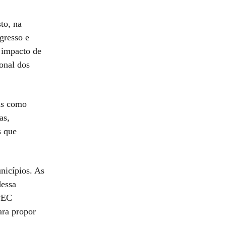
to, na
gresso e
o impacto de
onal dos
ias como
as,
s que
nicípios. As
dessa
 PEC
ara propor