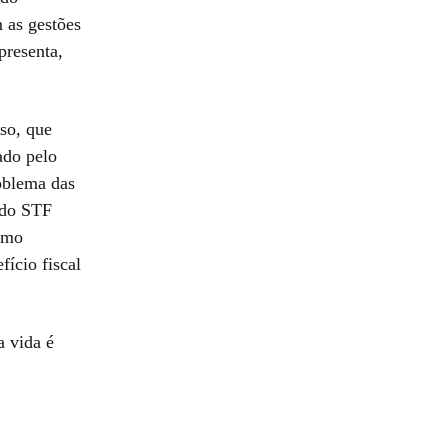
 as gestões
resenta,
so, que
ado pelo
oblema das
 do STF
omo
fício fiscal
a vida é