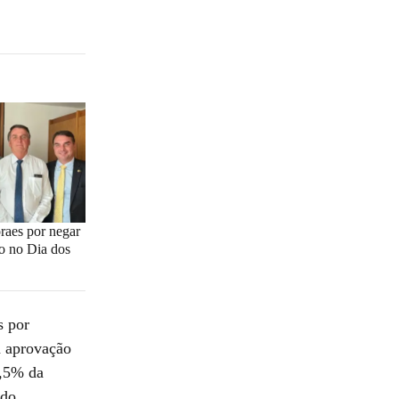
oraes por negar
ro no Dia dos
s por
a aprovação
1,5% da
ado