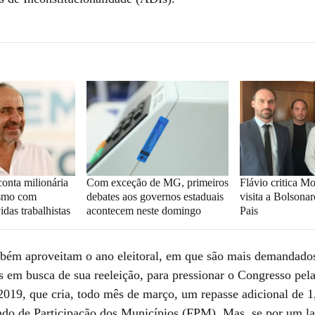
conta milionária
Com exceção de MG, primeiros
Flávio critica M
esmo com
debates aos governos estaduais
visita a Bolsona
idas trabalhistas
acontecem neste domingo
Pais
mbém aproveitam o ano eleitoral, em que são mais demandado
s em busca de sua reeleição, para pressionar o Congresso pel
019, que cria, todo mês de março, um repasse adicional de 
do de Participação dos Municípios (FPM). Mas, se por um l