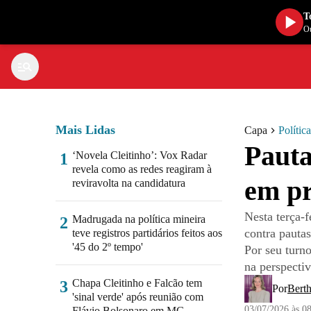
T
Ou
Mais Lidas
Capa
Política
Pauta
‘Novela Cleitinho’: Vox Radar
1
revela como as redes reagiram à
em pr
reviravolta na candidatura
Nesta terça-f
Madrugada na política mineira
2
contra pauta
teve registros partidários feitos aos
'45 do 2º tempo'
Por seu turn
na perspecti
Chapa Cleitinho e Falcão tem
3
Por
Bert
'sinal verde' após reunião com
03/07/2026 às 0
Flávio Bolsonaro em MG