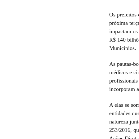
Os prefeitos 
próxima terç
impactam os 
R$ 140 bilhõ
Municípios.
As pautas-bo
médicos e ci
profissionais
incorporam a
A elas se so
entidades qu
natureza jun
253/2016, qu
Ações Direta