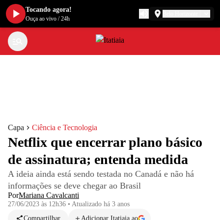
Tocando agora!
Belo Horizonte
Ouça ao vivo
/
24h
Capa
Ciência e Tecnologia
Netflix que encerrar plano básico
de assinatura; entenda medida
A ideia ainda está sendo testada no Canadá e não há
informações se deve chegar ao Brasil
Por
Mariana Cavalcanti
27/06/2023 às 12h36
•
Atualizado
há 3 anos
Compartilhar
Adicionar Itatiaia ao