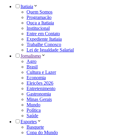
Itatiaia
Quem Somos
Programação
Ouça a Itatiaia
Institucional
Entre em Contato
Expediente Itatiaia
Trabalhe Conosco
Lei de Igualdade Salarial
Jornalismo
Agro
Brasil
Cultura e Lazer
Economia
Eleições 2026
Entretenimento
Gastronomia
Minas Gerais
Mundo
Política
Saúde
Esportes
Basquete
Copa do Mundo