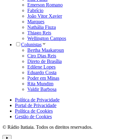
Emerson Romano
Fabrício
João Vitor Xavier
Marques
Nathália Fiuza
Thiago Reis
Wellington Campos
Colunistas
Bertha Maakaroun
Ciro Dias Reis
Direto de Brasília
Edilene Lopes
Eduardo Costa
Poder em Minas
Rita Mundim
Valdir Barbosa
Política de Privacidade
Portal de Privacidade
Política de Cookies
Gestão de Cookies
© Rádio Itatiaia. Todos os direitos reservados.