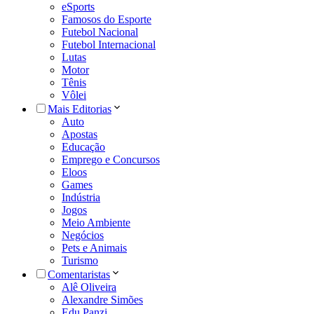
eSports
Famosos do Esporte
Futebol Nacional
Futebol Internacional
Lutas
Motor
Tênis
Vôlei
Mais Editorias
Auto
Apostas
Educação
Emprego e Concursos
Eloos
Games
Indústria
Jogos
Meio Ambiente
Negócios
Pets e Animais
Turismo
Comentaristas
Alê Oliveira
Alexandre Simões
Edu Panzi