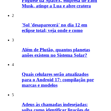
Foguete da SpaceX, empresa de Elon
Musk, atinge a Lua e abre cratera
2
'Sol 'desaparecerá' no dia 12 em
eclipse total; veja onde e como
3
Além de Plutão, quantos planetas
anões existem no Sistema Solar?
4
Quais celulares serão atualizados
para o Android 17: compilação por
marcas e modelos
5
Adeus às chamadas indesejadas:
saiba como identificar ligações de