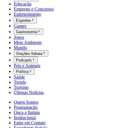
Educação
Emprego e Concursos
Entretenimento
Esportes
Games
Gastronomia
Jogos
Meio Ambiente
Mundo
Orações Itatiaia
Podcasts
Pets e Animais
Política
Saúde
Trends
Turismo
Últimas Notícias
Quem Somos
Programação
Ouça a Itatiaia
Institucional
Entre em Contato
Expediente Itatiaia