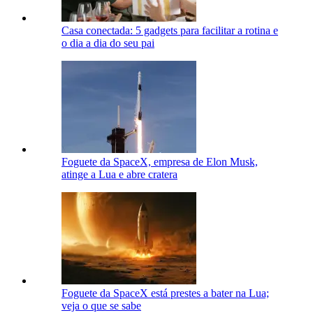
Casa conectada: 5 gadgets para facilitar a rotina e
o dia a dia do seu pai
Foguete da SpaceX, empresa de Elon Musk,
atinge a Lua e abre cratera
Foguete da SpaceX está prestes a bater na Lua;
veja o que se sabe