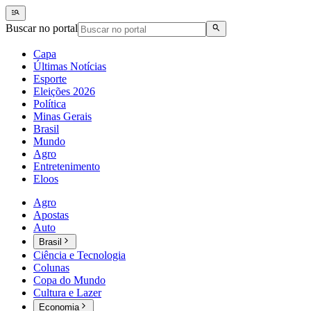
Buscar no portal
Capa
Últimas Notícias
Esporte
Eleições 2026
Política
Minas Gerais
Brasil
Mundo
Agro
Entretenimento
Eloos
Agro
Apostas
Auto
Brasil
Ciência e Tecnologia
Colunas
Copa do Mundo
Cultura e Lazer
Economia