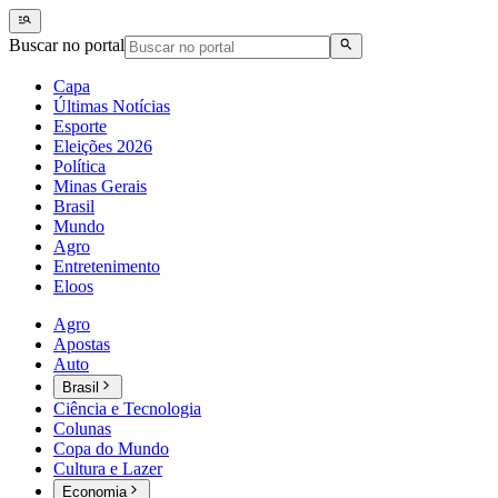
Buscar no portal
Capa
Últimas Notícias
Esporte
Eleições 2026
Política
Minas Gerais
Brasil
Mundo
Agro
Entretenimento
Eloos
Agro
Apostas
Auto
Brasil
Ciência e Tecnologia
Colunas
Copa do Mundo
Cultura e Lazer
Economia