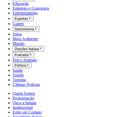
Educação
Emprego e Concursos
Entretenimento
Esportes
Games
Gastronomia
Jogos
Meio Ambiente
Mundo
Orações Itatiaia
Podcasts
Pets e Animais
Política
Saúde
Trends
Turismo
Últimas Notícias
Quem Somos
Programação
Ouça a Itatiaia
Institucional
Entre em Contato
Expediente Itatiaia